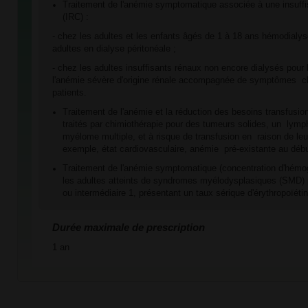
Traitement de l'anémie symptomatique associée à une insuffi
(IRC) :
- chez les adultes et les enfants âgés de 1 à 18 ans hémodialys
adultes en dialyse péritonéale ;
- chez les adultes insuffisants rénaux non encore dialysés pour 
l'anémie sévère d'origine rénale accompagnée de symptômes cl
patients.
Traitement de l'anémie et la réduction des besoins transfusi
traités par chimiothérapie pour des tumeurs solides, un lym
myélome multiple, et à risque de transfusion en raison de leur
exemple, état cardiovasculaire, anémie pré-existante au débu
Traitement de l'anémie symptomatique (concentration d'hémog
les adultes atteints de syndromes myélodysplasiques (SMD) pr
ou intermédiaire 1, présentant un taux sérique d'érythropoïét
Durée maximale de prescription
1 an