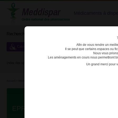
Médicaments à dispens
Rechercher un médicament
Afin de vous rendre un meilleu
Catégories de dispensation particulière
Il se peut que certains espaces ou f
Nous vous prions
Les aménagements en cours nous permettront bien
Index des spécialités :
A
B
C
D
E
F
G
H
Un grand merci pour v
Accueil
>
Médicaments à p...
>
Médicaments à p...
>
3400936466944 - EPREX
Da
EPREX 10000UI/ml SOL INJ SER 