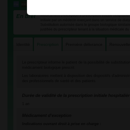
En bref
Médicament d'exception à prescription initiale hospitali
initiale par un médecin exerçant dans un service de dial
Substitution autorisée dans le groupe biologique similai
justifiée du prescripteur tenant à la situation médicale du
Identité
Prescription
Première délivrance
Renouvell
Le prescripteur informe le patient de la possibilité de substituti
médicament biologique prescrit.
Les laboratoires mettent à disposition des dispositifs d'administ
des professionnels de santé et des patients.
Durée de validité de la prescription initiale hospitaliè
1 an
Médicament d'exception
Indications ouvrant droit à prise en charge :