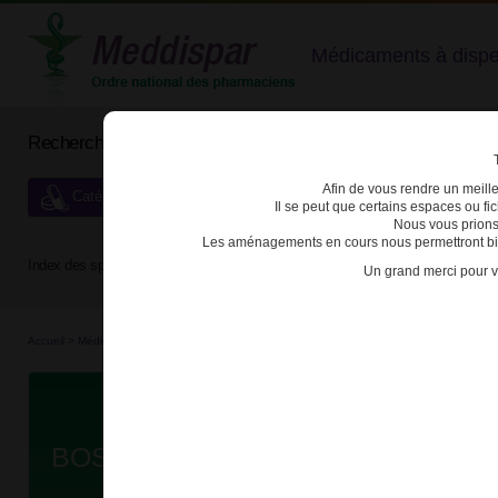
Médicaments à dispens
Rechercher un médicament
Afin de vous rendre un meilleu
Catégories de dispensation particulière
Il se peut que certains espaces ou f
Nous vous prions
Les aménagements en cours nous permettront bien
Index des spécialités :
A
B
C
D
E
F
G
H
Un grand merci pour v
Accueil
>
Médicaments à p...
>
Médicaments à p...
>
3400930287910 - BOSUTINIB EG
Da
BOSUTINIB EG 500mg CPR PELL 