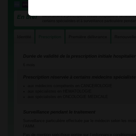
En bref
Médicament à prescription initiale hospitalière semestriel
certains spécialistes et à surveillance particulière pendan
Identité
Prescription
Première délivrance
Renouvell
Durée de validité de la prescription initiale hospitaliè
6 mois
Prescription réservée à certains médecins spécialiste
aux médecins compétents en CANCEROLOGIE
aux spécialistes en HEMATOLOGIE
aux spécialistes en ONCOLOGIE MEDICALE
Surveillance pendant le traitement
Surveillance particulière effectuée par le médecin selon les mod
l’AMM.
Pas de mention spécifique portée sur l’ordonnance conditionnant