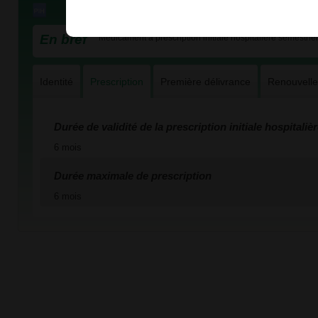
En bref
Médicament à prescription initiale hospitalière semestriel
Identité
Prescription
Première délivrance
Renouvell
Durée de validité de la prescription initiale hospitaliè
6 mois
Durée maximale de prescription
6 mois