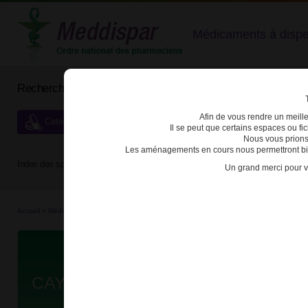
Médicaments à dispens
Rechercher un médicament
Afin de vous rendre un meilleu
Catégories de dispensation particulière
Il se peut que certains espaces ou f
Nous vous prions
Les aménagements en cours nous permettront bien
Index des spécialités :
A
B
C
D
E
F
G
H
Un grand merci pour v
Accueil
>
Médicaments à p...
>
Médicaments à p...
>
3400937515115 - CAYSTON
Da
CAYSTON 75mg PDR ET SOLV INH