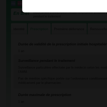
En bref
Médicament à prescription initiale hospitalière annuelle e
pendant le traitement
Identité
Prescription
Première délivrance
Renouvell
Durée de validité de la prescription initiale hospitaliè
1 an
Surveillance pendant le traitement
Surveillance particulière effectuée par le médecin selon les mod
l’AMM.
Pas de mention spécifique portée sur l’ordonnance conditionnant
médicament par le pharmacien.
Durée maximale de prescription
1 an