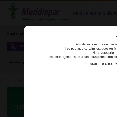
Médicaments à dispens
Rechercher un médicament
Afin de vous rendre un meilleu
Catégories de dispensation particulière
Il se peut que certains espaces ou f
Nous vous prions
Les aménagements en cours nous permettront bien
Index des spécialités :
A
B
C
D
E
F
G
H
Un grand merci pour v
Accueil
>
Médicaments à p...
>
Médicaments à p...
>
3400930280201 - CUFENCE
D
CUFENCE 100mg GELULE FL/200