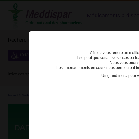
Médicaments à dispens
Rechercher un médicament
Afin de vous rendre un meilleu
Catégories de dispensation particulière
Il se peut que certains espaces ou f
Nous vous prions
Les aménagements en cours nous permettront bien
Index des spécialités :
A
B
C
D
E
F
G
H
Un grand merci pour v
Accueil
>
Médicaments à p...
>
Médicaments à p...
>
3400930171578 - DARUNAVIR ACC
Da
DARUNAVIR ACCORD 400mg CPR 