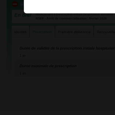
En bref
Médicament à prescription initiale hospitalière annuelle
NSFP - Arrêt de commercialisation : février 2026
Identité
Prescription
Première délivrance
Renouvell
Durée de validité de la prescription initiale hospitaliè
1 an
Durée maximale de prescription
1 an