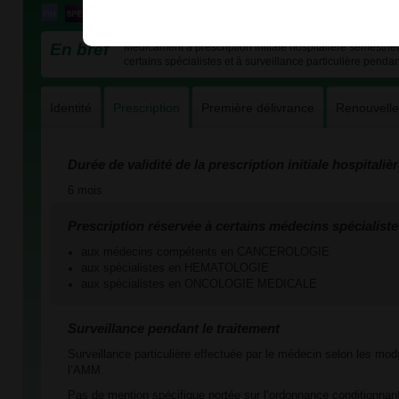
En bref
Médicament à prescription initiale hospitalière semestriel
certains spécialistes et à surveillance particulière pendan
Identité
Prescription
Première délivrance
Renouvell
Durée de validité de la prescription initiale hospitaliè
6 mois
Prescription réservée à certains médecins spécialiste
aux médecins compétents en CANCEROLOGIE
aux spécialistes en HEMATOLOGIE
aux spécialistes en ONCOLOGIE MEDICALE
Surveillance pendant le traitement
Surveillance particulière effectuée par le médecin selon les mod
l’AMM.
Pas de mention spécifique portée sur l’ordonnance conditionnant