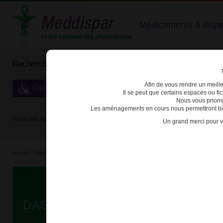
Médicaments à dispens
Rechercher un médicament
Afin de vous rendre un meilleu
Catégories de dispensation particulière
Il se peut que certains espaces ou f
Nous vous prions
Les aménagements en cours nous permettront bien
Index des spécialités :
A
B
C
D
E
F
G
H
Un grand merci pour v
Accueil
>
Médicaments à p...
>
Médicaments à p...
>
3400930164174 - DASATINIB SAND
Da
DASATINIB SANDOZ 20mg CPR PE