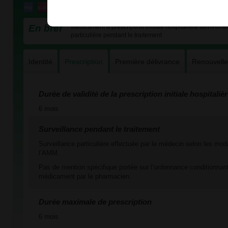
En bref
Médicament à prescription initiale hospitalière semestriel
particulière pendant le traitement
Identité
Prescription
Première délivrance
Renouvell
Durée de validité de la prescription initiale hospitaliè
6 mois
Surveillance pendant le traitement
Surveillance particulière effectuée par le médecin selon les mod
l’AMM.
Pas de mention spécifique portée sur l’ordonnance conditionnant
médicament par le pharmacien.
Durée maximale de prescription
6 mois