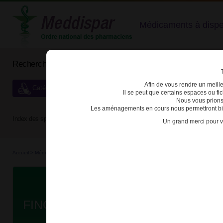
Médicaments à dispens
Rechercher un médicament
Afin de vous rendre un meilleu
Catégories de dispensation particulière
Il se peut que certains espaces ou f
Nous vous prions
Les aménagements en cours nous permettront bien
Index des spécialités :
A
B
C
D
E
F
G
H
Un grand merci pour v
Accueil
>
Médicaments à p...
>
Médicaments à p...
>
3400930212226 - FINGOLIMOD BGR
Da
FINGOLIMOD BGR 0,5mg GELULE