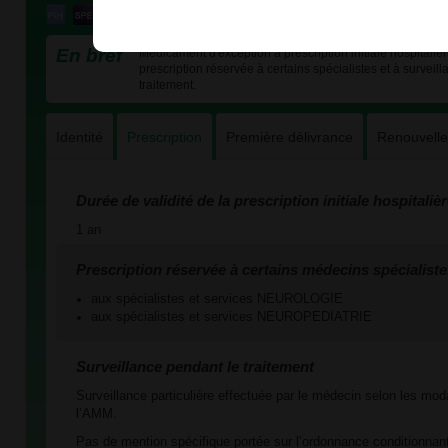
En bref
Médicament d'exception à prescription initiale hospitaliè
prescription réservée à certains spécialistes et à surveill
traitement.
Identité
Prescription
Première délivrance
Renouvell
Durée de validité de la prescription initiale hospitaliè
1 an
Prescription réservée à certains médecins spécialiste
aux spécialistes et services NEUROLOGIE
aux spécialistes et services NEUROPEDIATRIE
Surveillance pendant le traitement
Surveillance particulière effectuée par le médecin selon les mod
l’AMM.
Pas de mention spécifique portée sur l’ordonnance conditionnant