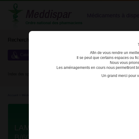
Médicaments à dispens
Rechercher un médicament
Afin de vous rendre un meilleu
Catégories de dispensation particulière
Il se peut que certains espaces ou f
Nous vous prions
Les aménagements en cours nous permettront bien
Index des spécialités :
A
B
C
D
E
F
G
H
Un grand merci pour v
Accueil
>
Médicaments à p...
>
Médicaments à p...
>
3400930085332 - LAMIVUDINE AR
Da
LAMIVUDINE ARROW 150mg CPR
B/60