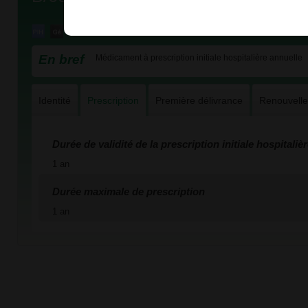
En bref
Médicament à prescription initiale hospitalière annuelle
Identité
Prescription
Première délivrance
Renouvell
Durée de validité de la prescription initiale hospitaliè
1 an
Durée maximale de prescription
1 an