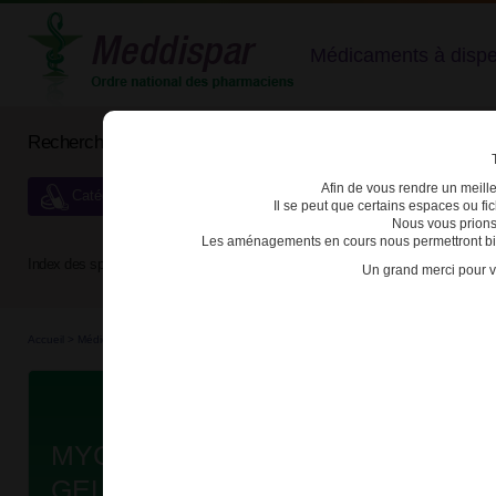
Médicaments à dispens
Rechercher un médicament
Afin de vous rendre un meilleu
Catégories de dispensation particulière
Il se peut que certains espaces ou f
Nous vous prions
Les aménagements en cours nous permettront bien
Index des spécialités :
A
B
C
D
E
F
G
H
Un grand merci pour v
Accueil
>
Médicaments à p...
>
Médicaments à p...
>
3400949179596 - MYCOPHENOLATE
Da
MYCOPHENOLATE MOFETIL BIO
GELULE B/100