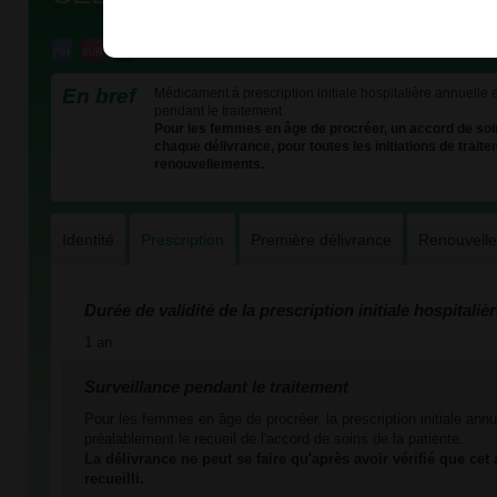
En bref
Médicament à prescription initiale hospitalière annuelle e
pendant le traitement
Pour les femmes en âge de procréer, un accord de soin
chaque délivrance, pour toutes les initiations de traite
renouvellements.
Identité
Prescription
Première délivrance
Renouvell
Durée de validité de la prescription initiale hospitaliè
1 an
Surveillance pendant le traitement
Pour les femmes en âge de procréer, la prescription initiale annu
préalablement le recueil de l'accord de soins de la patiente.
La délivrance ne peut se faire qu'après avoir vérifié que cet
recueilli.