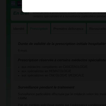
En bref
Médicament à prescription initiale hospitalière semestriel
certains spécialistes et à surveillance particulière pendan
Identité
Prescription
Première délivrance
Renouvell
Durée de validité de la prescription initiale hospitaliè
6 mois
Prescription réservée à certains médecins spécialiste
aux médecins compétents en CANCEROLOGIE
aux spécialistes en HEMATOLOGIE
aux spécialistes en ONCOLOGIE MEDICALE
Surveillance pendant le traitement
Surveillance particulière effectuée par le médecin selon les mod
l’AMM.
Pas de mention spécifique portée sur l’ordonnance conditionnant