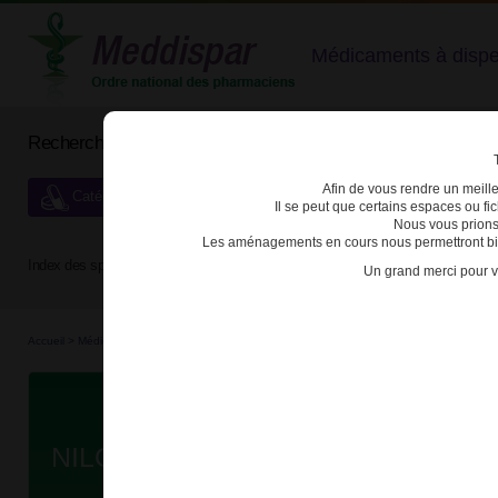
Médicaments à dispens
Rechercher un médicament
Afin de vous rendre un meilleu
Catégories de dispensation particulière
Il se peut que certains espaces ou f
Nous vous prions
Les aménagements en cours nous permettront bien
Index des spécialités :
A
B
C
D
E
F
G
H
Un grand merci pour v
Accueil
>
Médicaments à p...
>
Médicaments à p...
>
3400930299166 - NILOTINIB BIOGA
Da
NILOTINIB BIOGARAN 200mg GEL