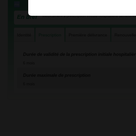
En bref
Médicament à prescription initiale hospitalière semestriel
Identité
Prescription
Première délivrance
Renouvell
Durée de validité de la prescription initiale hospitaliè
6 mois
Durée maximale de prescription
6 mois