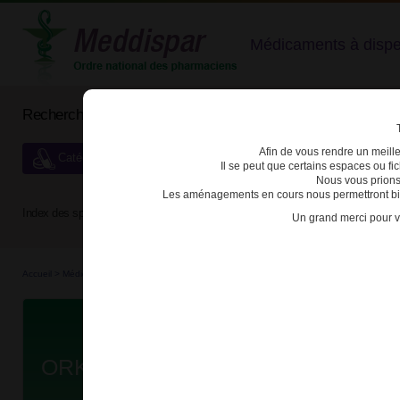
Médicaments à dispens
Rechercher un médicament
Afin de vous rendre un meilleu
Catégories de dispensation particulière
Il se peut que certains espaces ou f
Nous vous prions
Les aménagements en cours nous permettront bien
Index des spécialités :
A
B
C
D
E
F
G
H
Un grand merci pour v
Accueil
>
Médicaments à p...
>
Médicaments à p...
>
3400930041017 - ORKAMBI
Da
ORKAMBI 200mg/125mg CPR PELL