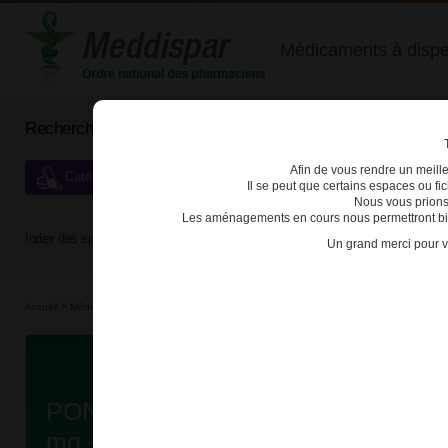
Médicaments à dispens
Rechercher un médicament
Afin de vous rendre un meilleu
Catégories de dispensation particulière
Il se peut que certains espaces ou f
Nous vous prions
Les aménagements en cours nous permettront bien
Index des spécialités :
A
B
C
D
E
F
G
H
Un grand merci pour v
Accueil
>
Médicaments à p...
>
Médicaments à p...
>
3400930232231 - PONVORY
Da
PONVORY 2mg + 3 mg + 4 mg + 5 
mg + 8 mg + 9 mg + 10 mg CPR PE