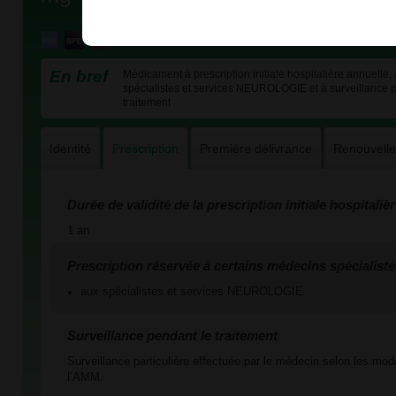
En bref
Médicament à prescription initiale hospitalière annuelle,
spécialistes et services NEUROLOGIE et à surveillance pa
traitement
Identité
Prescription
Première délivrance
Renouvell
Durée de validité de la prescription initiale hospitaliè
1 an
Prescription réservée à certains médecins spécialiste
aux spécialistes et services NEUROLOGIE
Surveillance pendant le traitement
Surveillance particulière effectuée par le médecin selon les mod
l’AMM.