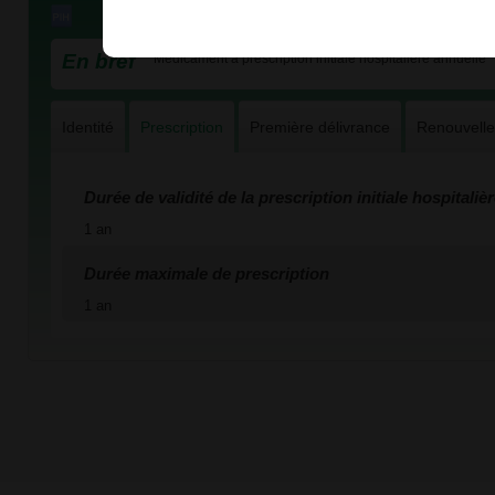
En bref
Médicament à prescription initiale hospitalière annuelle
Identité
Prescription
Première délivrance
Renouvell
Durée de validité de la prescription initiale hospitaliè
1 an
Durée maximale de prescription
1 an