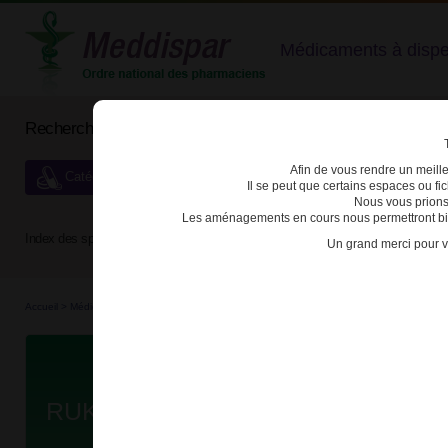
Médicaments à dispens
Rechercher un médicament
Afin de vous rendre un meilleu
Catégories de dispensation particulière
Il se peut que certains espaces ou f
Nous vous prions
Les aménagements en cours nous permettront bien
Index des spécialités :
A
B
C
D
E
F
G
H
Un grand merci pour v
Accueil
>
Médicaments à p...
>
Médicaments à p...
>
3400930220290 - RUKOBIA
Da
RUKOBIA 600mg CPR LP FL/60