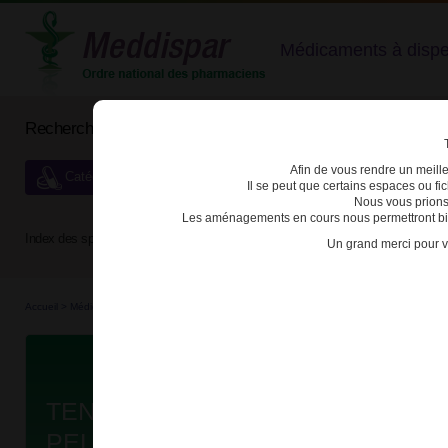
Médicaments à dispens
Rechercher un médicament
Afin de vous rendre un meilleu
Catégories de dispensation particulière
Il se peut que certains espaces ou f
Nous vous prions
Les aménagements en cours nous permettront bien
Index des spécialités :
A
B
C
D
E
F
G
H
Un grand merci pour v
Accueil
>
Médicaments à p...
>
Médicaments à p...
>
3400930073308 - TENOFOVIR DISO
Da
TENOFOVIR DISOPROXIL ZENTIV
PELL FL/30