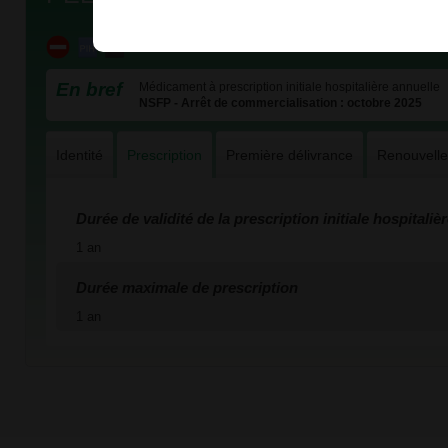
En bref
Médicament à prescription initiale hospitalière annuelle
NSFP - Arrêt de commercialisation : octobre 2025
Identité
Prescription
Première délivrance
Renouvell
Durée de validité de la prescription initiale hospitaliè
1 an
Durée maximale de prescription
1 an