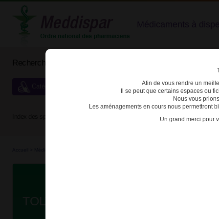
Médicaments à dispens
Rechercher un médicament
Afin de vous rendre un meilleu
Catégories de dispensation particulière
Il se peut que certains espaces ou f
Nous vous prions
Les aménagements en cours nous permettront bien
Index des spécialités :
A
B
C
D
E
F
G
H
Un grand merci pour v
Accueil
>
Médicaments à p...
>
Médicaments à p...
>
3400930317532 - TOLVAPTAN SAN
Da
TOLVAPTAN SANDOZ 30mg + 90m