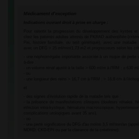
Médicament d'exception
Indications ouvrant droit à prise en charge :
Pour ralentir la progression du développement des kystes et d
chez les patients adultes atteints de PKRAD authentifiée (critè
Pei, histoire familiale, ou test génétique), avec une maladie
avec un DFG > 25 ml/min/1,73 m2 et progresseurs selon les crit
- une néphromégalie importante associée à un risque de perte de
à-dire :
- un volume rénal ajusté à la taille > 600 ml/m à l'IRM ; ≥ 630 m
- ou
- une longueur des reins > 16,7 cm à l'IRM ; > 16,8 cm à l'échog
et
- des signes d'évolution rapide de la maladie tels que :
- la présence de manifestations cliniques (douleurs rénales, hé
infection intra-kystique, hématurie macroscopique, hypertension
complications urologiques avant 35 ans),
- ou
- une perte significative du DFG d'au moins 3,5 ml/min/an (appr
MDRD, CKD-EPI ou par la clairance de la créatinine).