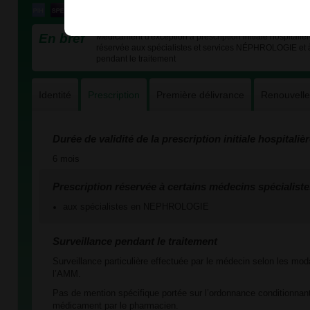
En bref
Médicament d'exception à prescription initiale hospitalièr
réservée aux spécialistes et services NÉPHROLOGIE et à 
pendant le traitement
Identité
Prescription
Première délivrance
Renouvell
Durée de validité de la prescription initiale hospitaliè
6 mois
Prescription réservée à certains médecins spécialiste
aux spécialistes en NEPHROLOGIE
Surveillance pendant le traitement
Surveillance particulière effectuée par le médecin selon les mod
l’AMM.
Pas de mention spécifique portée sur l’ordonnance conditionnant
médicament par le pharmacien.