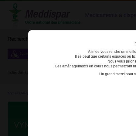
Médicaments à dispens
Rechercher un médicament
Afin de vous rendre un meilleu
Catégories de dispensation particulière
Il se peut que certains espaces ou f
Nous vous prions
Les aménagements en cours nous permettront bien
Index des spécialités :
A
B
C
D
E
F
G
H
Un grand merci pour v
Accueil
>
Médicaments à p...
>
Médicaments à p...
>
3400930202074 - VYNDAQEL
Da
VYNDAQEL 61mg CAPS MOL B/30