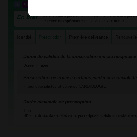
En bref
Médicament à prescription initiale hospitalière et à prescr
réservée aux spécialistes et services CARDIOLOGIE
Identité
Prescription
Première délivrance
Renouvell
Durée de validité de la prescription initiale hospitaliè
Durée illimitée
Prescription réservée à certains médecins spécialiste
aux spécialistes et services CARDIOLOGIE
Durée maximale de prescription
1 an
NB : La durée de validité de la prescription initiale du spécialist