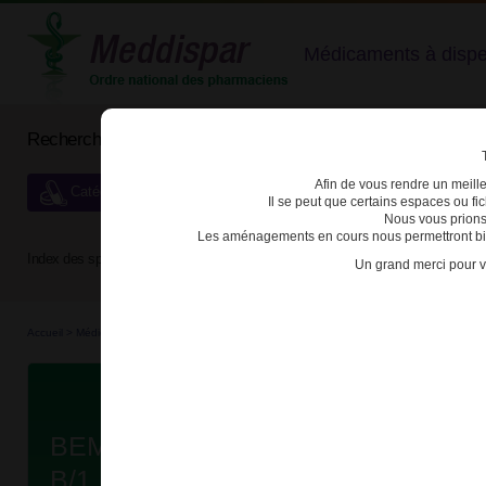
Médicaments à dispens
Rechercher un médicament
Afin de vous rendre un meilleu
Catégories de dispensation particulière
Il se peut que certains espaces ou f
Nous vous prions
Les aménagements en cours nous permettront bien
Index des spécialités :
A
B
C
D
E
F
G
H
Un grand merci pour v
Accueil
>
Médicaments bio...
>
Médicaments bio...
>
3400927939440 - BEMFOLA
Da
BEMFOLA 450UI/0,75 ml SOL INJ
B/1