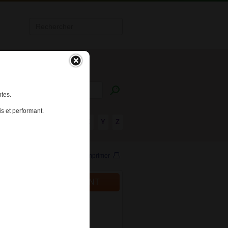
tes.
s et performant.
R
S
T
U
V
W
X
Y
Z
Imprimer
ALITÉS DU MÉDICAMENT
024
cation des conditions de
iption et de délivrance de