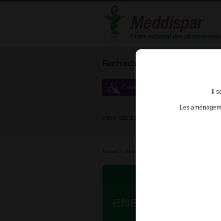
Rechercher un médicament
Catégories de dispensation particu
Il 
Les aménagemen
Index des spécialités :
A
B
Accueil
>
Médicaments d'e...
>
3400930111017 - 
ENBREL 25mg SOL