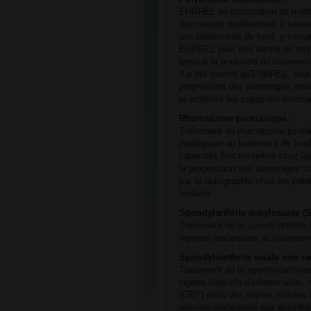
ENBREL en association au méthotr
rhumatoïde modérément à sévère
aux traitements de fond, y compri
ENBREL peut être donné en mono
lorsque la poursuite du traiteme
Il a été montré qu'ENBREL, seul 
progression des dommages structu
et améliore les capacités fonctio
Rhumatisme psoriasique :
Traitement du rhumatisme psorias
inadéquate au traitement de fond
capacités fonctionnelles chez les
la progression des dommages str
par la radiographie chez les pati
maladie.
Spondylarthrite ankylosante (S
Traitement de la spondylarthrite 
réponse inadéquate au traitemen
Spondyloarthrite axiale non r
Traitement de la spondyloarthrit
signes objectifs d'inflammation, 
(CRP) et/ou des signes visibles 
réponse inadéquate aux antiinfl