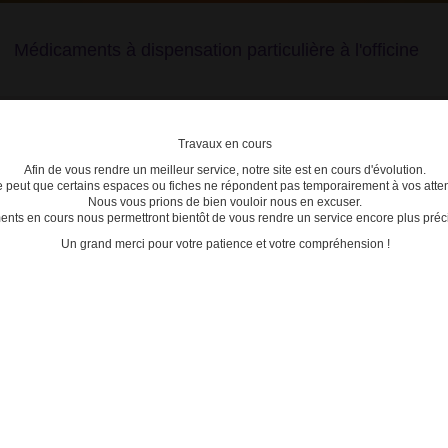
Médicaments à dispensation particulière à l'officine
Travaux en cours
Afin de vous rendre un meilleur service, notre site est en cours d'évolution.
lière
se peut que certains espaces ou fiches ne répondent pas temporairement à vos atten
Nous vous prions de bien vouloir nous en excuser.
ts en cours nous permettront bientôt de vous rendre un service encore plus préci
C
D
E
F
G
H
I
J
K
L
M
N
O
P
Q
Un grand merci pour votre patience et votre compréhension !
ENBREL
ACTU
Date de mise à jour : 28/05/2026
18/04/2
 INJ STYLO PRE B/4
Modifi
prescr