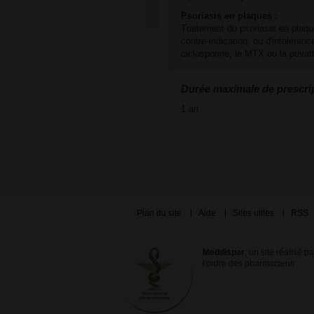
Psoriasis en plaques :
Traitement du psoriasis en plaqu
contre-indication, ou d'intoléra
ciclosporine, le MTX ou la puvat
Durée maximale de prescri
1 an
Plan du site
Aide
Sites utiles
RSS
Meddispar
, un site réalisé p
l'ordre des pharmaciens