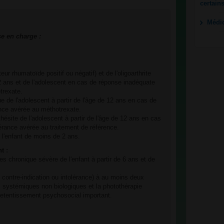
certain
Médi
se en charge :
eur rhumatoïde positif ou négatif) et de l'oligoarthrite
 2 ans et de l'adolescent en cas de réponse inadéquate
trexate.
que de l'adolescent à partir de l'âge de 12 ans en cas de
ance avérée au méthotrexate.
enthésite de l'adolescent à partir de l'âge de 12 ans en cas
érance avérée au traitement de référence.
l'enfant de moins de 2 ans.
t :
s chronique sévère de l'enfant à partir de 6 ans et de
, contre-indication ou intolérance) à au moins deux
s systémiques non biologiques et la photothérapie
retentissement psychosocial important.