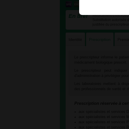
En bref
Médicament d'exception 
Substitution autorisée 
justifiée du prescripteu
Identité
Prescription
Premi
Le prescripteur informe le patien
médicament biologique prescrit.
Le prescripteur peut indiquer
d'administration à privilégier pou
Les laboratoires mettent à dispo
des professionnels de santé et d
Prescription réservée à cer
aux spécialistes et servic
aux spécialistes et servic
aux spécialistes et services
aux spécialistes et servic