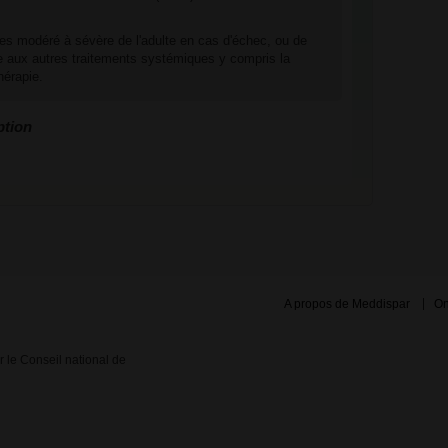
es modéré à sévère de l'adulte en cas d'échec, ou de
nce aux autres traitements systémiques y compris la
hérapie.
ption
A propos de Meddispar
On
ar le Conseil national de