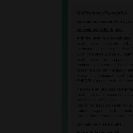
Médicament d'exception
Indications ouvrant droit à pri
Indications pédiatriques :
Arthrite juvénile idiopathique
Traitement de la polyarthrite (fact
extensive de l'enfant à partir de
ou d'intolérance avérée au métho
Traitement de l'arthrite psoriasi
réponse inadéquate ou d'intolér
Traitement de l'arthrite liée à l'
de réponse inadéquate ou d'intol
ENBREL n'a pas été étudié chez 
Psoriasis en plaques de l'enfan
Traitement du psoriasis en plaque
l'adolescent, défini par :
- un échec (réponse insuffisante
traitements parmi les traitement
- et une forme étendue et/ou un 
Indications chez l'adulte :
Polyarthrite rhumatoïde :