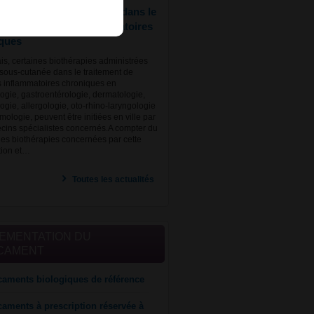
es biothérapies utilisées dans le
ment de maladies inflammatoires
ques
s, certaines biothérapies administrées
 sous-cutanée dans le traitement de
 inflammatoires chroniques en
ogie, gastroentérologie, dermatologie,
gie, allergologie, oto-rhino-laryngologie
mologie, peuvent être initiées en ville par
cins spécialistes concernés.A compter du
 les biothérapies concernées par cette
tion et…
Toutes les actualités
EMENTATION DU
CAMENT
aments biologiques de référence
aments à prescription réservée à