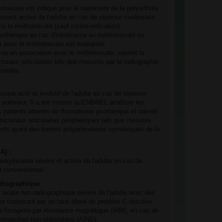
exate est indiqué pour le traitement de la polyarthrite
ment active de l'adulte en cas de réponse inadéquate
s le méthotrexate (sauf contre-indication).
thérapie en cas d'intolérance au méthotrexate ou
nt avec le méthotrexate est inadaptée.
ou en association avec le méthotrexate, ralentit la
raux articulaires tels que mesurés par la radiographie
nnelles.
ique actif et évolutif de l'adulte en cas de réponse
 antérieur. Il a été montré qu'ENBREL améliore les
 patients atteints de rhumatisme psoriasique et ralentit
ucturaux articulaires périphériques tels que mesurés
ents ayant des formes polyarticulaires symétriques de la
A) :
ankylosante sévère et active de l'adulte en cas de
t conventionnel.
adiographique
e axiale non radiographique sévère de l'adulte avec des
se traduisant par un taux élevé de protéine C réactive
à l'imagerie par résonance magnétique (IRM), en cas de
ammatoires non stéroïdiens (AINS).