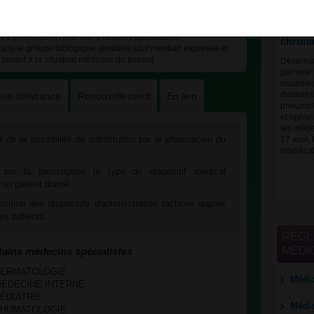
certain
traite
à prescription réservée à certains spécialistes
chroni
dans le groupe biologique similaire sauf mention expresse et
r tenant à la situation médicale du patient.
Désormai
par voie
maladies
ère délivrance
Renouvellement
En lien
rhumatol
pneumolo
et ophtal
les méde
t de la possibilité de substitution par le pharmacien du
17 avril,
modifica
 sur la prescription le type de dispositif médical
r un patient donné.
sition des dispositifs d'administration factices auprès
es patients.
RÉGL
MÉDI
tains médecins spécialistes
es DERMATOLOGIE
Médic
es MÉDECINE INTERNE
 PÉDIATRIE
Médic
es RHUMATOLOGIE