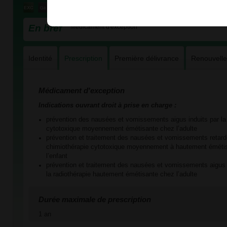
En bref
Médicament d'exception
Identité
Prescription
Première délivrance
Renouvell
Médicament d'exception
Indications ouvrant droit à prise en charge :
prévention des nausées et vomissements aigus induits par la
cytotoxique moyennement émétisante chez l’adulte
prévention et traitement des nausées et vomissements retardé
chimiothérapie cytotoxique moyennement à hautement émétisa
l’enfant
prévention et traitement des nausées et vomissements aigus e
la radiothérapie hautement émétisante chez l’adulte
Durée maximale de prescription
1 an