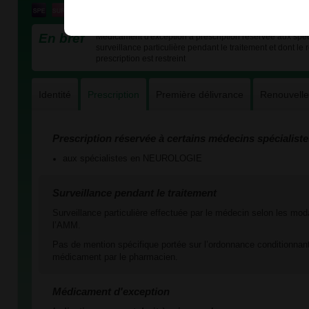
En bref
Médicament d'exception à prescription réservée aux spéc
surveillance particulière pendant le traitement et dont le
prescription est restreint
Identité
Prescription
Première délivrance
Renouvell
Prescription réservée à certains médecins spécialiste
aux spécialistes en NEUROLOGIE
Surveillance pendant le traitement
Surveillance particulière effectuée par le médecin selon les mod
l’AMM.
Pas de mention spécifique portée sur l’ordonnance conditionnant
médicament par le pharmacien.
Médicament d'exception