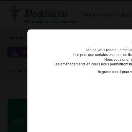
Médicaments à dispens
Rechercher un médicament
Afin de vous rendre un meilleu
Catégories de dispensation particulière
Il se peut que certains espaces ou f
Nous vous prions
Les aménagements en cours nous permettront bien
Index des spécialités :
A
B
C
D
E
F
G
H
Un grand merci pour v
Accueil
>
Médicaments d'e...
>
3400934323263 - AVONEX
Da
AVONEX 30µg/0,5ml SOL INJ SER