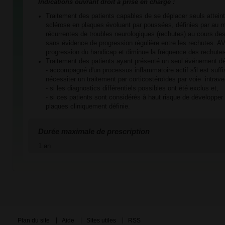
Indications ouvrant droit à prise en charge :
Traitement des patients capables de se déplacer seuls attein
sclérose en plaques évoluant par poussées, définies par au
récurrentes de troubles neurologiques (rechutes) au cours des
sans évidence de progression régulière entre les rechutes. A
progression du handicap et diminue la fréquence des rechute
Traitement des patients ayant présenté un seul événement dé
- accompagné d'un processus inflammatoire actif s'il est su
nécessiter un traitement par corticostéroïdes par voie intrav
- si les diagnostics différentiels possibles ont été exclus et,
- si ces patients sont considérés à haut risque de développer
plaques cliniquement définie.
Durée maximale de prescription
1 an
Plan du site
Aide
Sites utiles
RSS