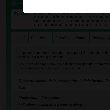
En bref
Médicament d'exception à prescription initiale hospitali
initiale par un médecin exerçant dans un service de dial
Substitution autorisée dans le groupe biologique similai
justifiée du prescripteur tenant à la situation médicale du
Identité
Prescription
Première délivrance
Renouvell
Le prescripteur informe le patient de la possibilité de substituti
médicament biologique prescrit.
Les laboratoires mettent à disposition des dispositifs d'administ
des professionnels de santé et des patients.
Durée de validité de la prescription initiale hospitaliè
1 an
Médicament d'exception
Indications ouvrant droit à prise en charge :