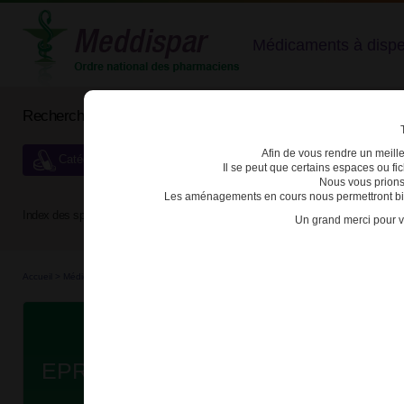
Médicaments à dispens
Rechercher un médicament
Afin de vous rendre un meilleu
Catégories de dispensation particulière
Il se peut que certains espaces ou f
Nous vous prions
Les aménagements en cours nous permettront bien
Index des spécialités :
A
B
C
D
E
F
G
H
Un grand merci pour v
Accueil
>
Médicaments d'e...
>
3400936466654 - EPREX
Da
EPREX 2000UI/ml SOL INJ SER P