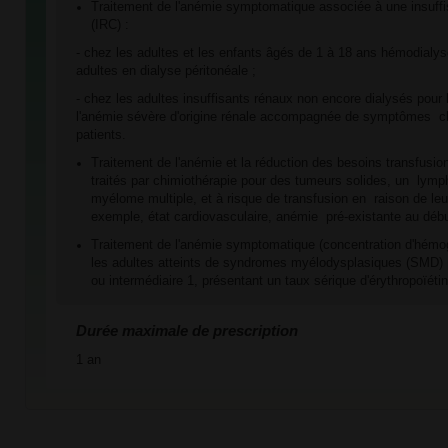
Traitement de l'anémie symptomatique associée à une insuffi
(IRC) :
- chez les adultes et les enfants âgés de 1 à 18 ans hémodialys
adultes en dialyse péritonéale ;
- chez les adultes insuffisants rénaux non encore dialysés pour 
l'anémie sévère d'origine rénale accompagnée de symptômes cl
patients.
Traitement de l'anémie et la réduction des besoins transfusi
traités par chimiothérapie pour des tumeurs solides, un lym
myélome multiple, et à risque de transfusion en raison de leur
exemple, état cardiovasculaire, anémie pré-existante au débu
Traitement de l'anémie symptomatique (concentration d'hémog
les adultes atteints de syndromes myélodysplasiques (SMD) pr
ou intermédiaire 1, présentant un taux sérique d'érythropoïét
Durée maximale de prescription
1 an