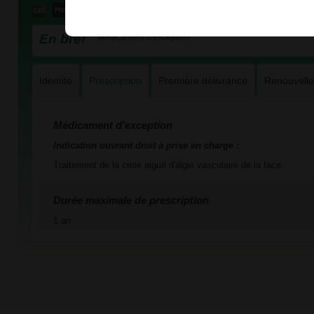
En bref
Médicament d'exception
Identité
Prescription
Première délivrance
Renouvell
Médicament d'exception
Indication ouvrant droit à prise en charge :
Traitement de la crise aiguë d'algie vasculaire de la face.
Durée maximale de prescription
1 an