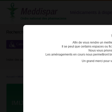
Médicaments à dispens
Rechercher un médicament
Afin de vous rendre un meilleu
Catégories de dispensation particulière
Il se peut que certains espaces ou f
Nous vous prions
Les aménagements en cours nous permettront bien
Index des spécialités :
A
B
C
D
E
F
G
H
Un grand merci pour v
Accueil
>
Médicaments d'e...
>
3400933782597 - IMIJECT
Da
IMIJECT 6mg/0,5ml SOL INJ SC B/