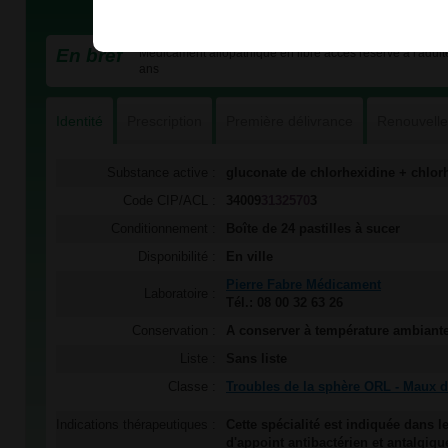
En bref
Médicament allopathique en libre accès réservé à l'adulte
ans
Identité
Prescription
Première délivrance
Renouvell
Substance active :
gluconate de chlorhexidine + chlorh
Code CIP/ACL :
34009
3132570
3
Conditionnement :
Boîte de 24 pastilles à sucer
Disponibilité :
En ville
Pierre Fabre Médicament
Laboratoire :
Tél.: 08 00 32 63 26
Conservation :
A conserver à température ambiant
Liste :
Sans liste
Classe :
Troubles de la sphère ORL - Maux 
Indications thérapeutiques :
Cette spécialité est indiquée dans le
d'appoint antibactérien et antalgiqu