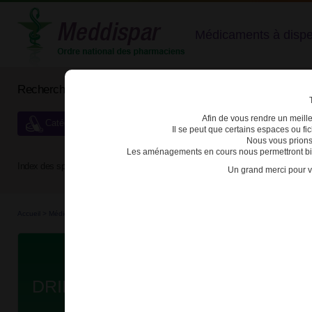
Médicaments à dispens
Rechercher un médicament
Afin de vous rendre un meilleu
Catégories de dispensation particulière
Il se peut que certains espaces ou f
Nous vous prions
Les aménagements en cours nous permettront bien
Index des spécialités :
A
B
C
D
E
F
G
H
Un grand merci pour v
Accueil
>
Médicaments en...
>
Médicaments all...
>
3400931325703 - DRILL
Da
DRILL PASTILLE B/24