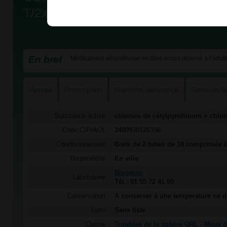
T/2x18
En bref
Médicament allopathique en libre accès réservé à l’adulte
Identité
Prescription
Première délivrance
Renouvell
Substance active :
chlorure de cétylpyridinium + chlo
Code CIP/ACL :
34009
3012635
6
Conditionnement :
Boite de 2 tubes de 18 comprimés à
Disponibilité :
En ville
Biogaran
Laboratoire :
Tél.: 01 55 72 41 00
Conservation :
A conserver à une temperature ne 
Liste :
Sans liste
Classe :
Troubles de la sphère ORL - Maux 