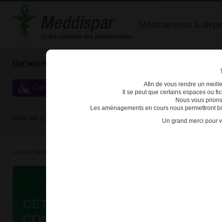
Médicaments à dispens
Rechercher un médicament
Afin de vous rendre un meilleu
Catégories de dispensation particulière
Il se peut que certains espaces ou f
Nous vous prions
Les aménagements en cours nous permettront bien
Index des spécialités :
A
B
C
D
E
F
G
H
Un grand merci pour v
Accueil
>
Médicaments en...
>
Médicaments all...
>
3400930126356 - CETYLPYRIDINIUM
Da
CETYLPYRIDINIUM / LYSOZYME
CONSEIL SANS SUCRE 1,5mg/20