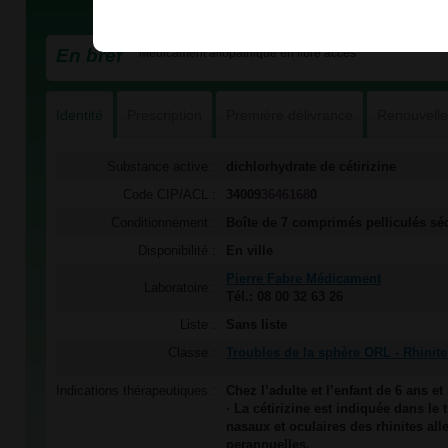
En bref
Médicament allopathique en libre accès
Identité
Prescription
Première délivrance
Renouvell
Substance active :
dichlorhydrate de cétirizine
Code CIP/ACL :
34009
3646168
0
Conditionnement :
Boîte de 7 comprimés pelliculés sé
Disponibilité :
En ville
Pierre Fabre Médicament
Laboratoire :
Tél.: 08 00 32 63 26
Liste :
Sans liste
Classe :
Troubles de la sphère ORL - Rhinite
Indications thérapeutiques :
Chez l’adulte et l’enfant de 6 ans et 
· La cétirizine est indiquée dans l
nasaux et oculaires des rhinites all
perannuelles.