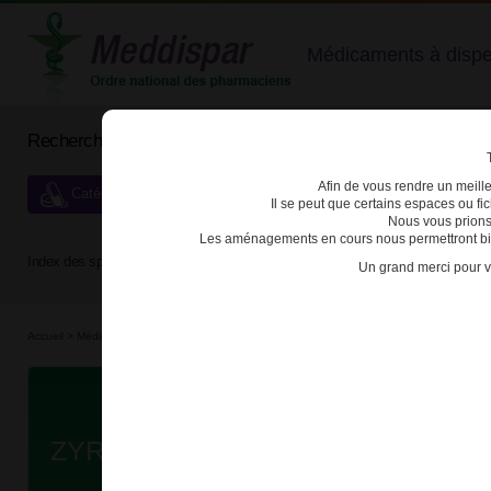
Médicaments à dispens
Rechercher un médicament
Afin de vous rendre un meilleu
Catégories de dispensation particulière
Il se peut que certains espaces ou f
Nous vous prions
Les aménagements en cours nous permettront bien
Index des spécialités :
A
B
C
D
E
F
G
H
Un grand merci pour v
Accueil
>
Médicaments en...
>
Médicaments all...
>
3400936461680 - ZYRTECSET
Da
ZYRTECSET 10mg CPR PELL SEC