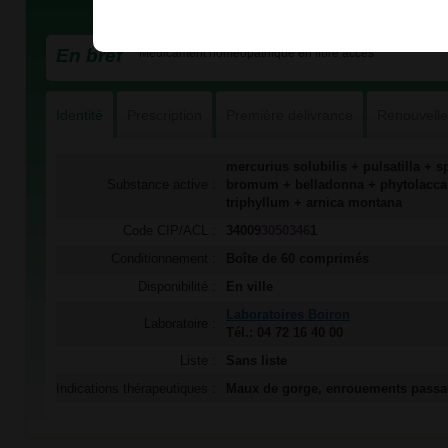
En bref
Médicament homéopathique en libre accès
Identité
Prescription
Première délivrance
Renouvell
mercurius solubilis + pulsatilla + s
Substance active :
bromum + belladonna + phytolacca
triphyllum + arnica montana
Code CIP/ACL :
34009
3050346
1
Conditionnement :
Boîte de 60 comprimés
Disponibilité :
En ville
Laboratoires Boiron
Laboratoire :
Tél.: 04 72 16 40 00
Liste :
Sans liste
Indications thérapeutiques :
Maux de gorge, enrouements passa