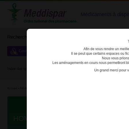
Médicaments à dispens
Rechercher un médicament
Afin de vous rendre un meilleu
Catégories de dispensation particulière
Il se peut que certains espaces ou f
Nous vous prions
Les aménagements en cours nous permettront bien
Index des spécialités :
A
B
C
D
E
F
G
H
Un grand merci pour v
Accueil
>
Médicaments en...
>
Médicaments hom...
>
3400930503461 - HOMEOGENE 9
D
HOMEOGENE 9 CPR B/60