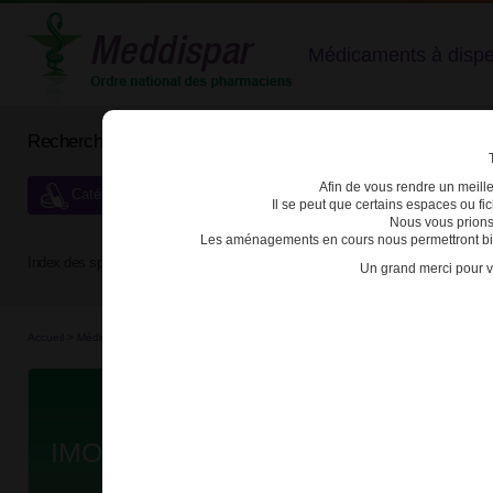
Médicaments à dispens
Rechercher un médicament
Afin de vous rendre un meilleu
Catégories de dispensation particulière
Il se peut que certains espaces ou f
Nous vous prions
Les aménagements en cours nous permettront bien
Index des spécialités :
A
B
C
D
E
F
G
H
Un grand merci pour v
Accueil
>
Médicaments
>
3400934748561 - IMOVANE
Da
IMOVANE 7,5mg CPR PELL SEC B