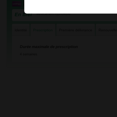
En bref
Médicament hypnotique
Identité
Prescription
Première délivrance
Renouvell
Durée maximale de prescription
4 semaines