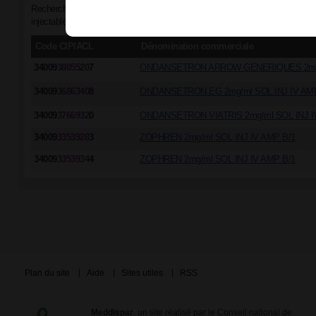
Recherche par groupe générique "ONDANSETRON (CHLORHYDRATE D') 
injectable en ampoule (IV)"
Code CIP/ACL
Dénomination commerciale
34009
3805520
7
ONDANSETRON ARROW GENERIQUES 2mg/m
34009
3686340
8
ONDANSETRON EG 2mg/ml SOL INJ IV AMP
34009
3766932
0
ONDANSETRON VIATRIS 2mg/ml SOL INJ I
34009
3353928
3
ZOPHREN 2mg/ml SOL INJ IV AMP B/1
34009
3353934
4
ZOPHREN 2mg/ml SOL INJ IV AMP B/1
Plan du site
Aide
Sites utiles
RSS
Meddispar
, un site réalisé par le Conseil national de