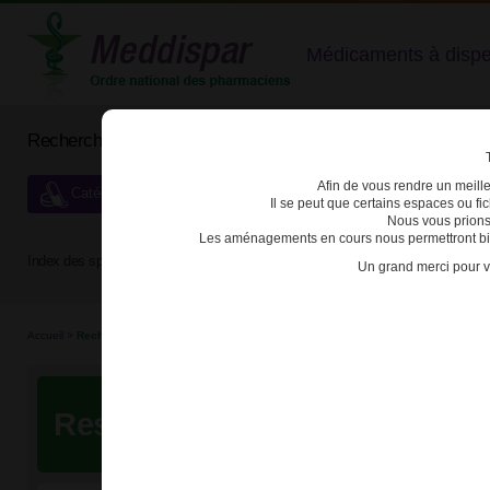
Médicaments à dispens
Rechercher un médicament
Afin de vous rendre un meilleu
Catégories de dispensation particulière
Il se peut que certains espaces ou f
Nous vous prions
Les aménagements en cours nous permettront bien
Index des spécialités :
A
B
C
D
E
F
G
H
Un grand merci pour v
Accueil
>
Recherche
Resultats de votre recherche