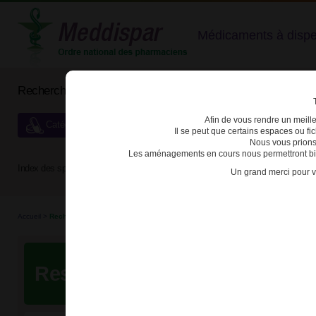
Médicaments à dispens
Rechercher un médicament
Afin de vous rendre un meilleu
Catégories de dispensation particulière
Il se peut que certains espaces ou f
Nous vous prions
Les aménagements en cours nous permettront bien
Index des spécialités :
A
B
C
D
E
F
G
H
Un grand merci pour v
Accueil
>
Recherche
Resultats de votre recherche