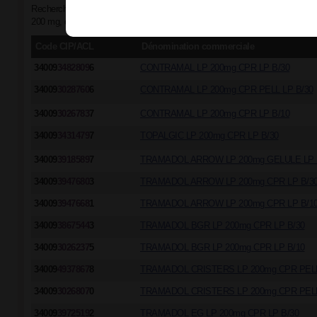
Recherche par groupe générique "TRAMADOL (CHLORHYDRATE DE) 200 mg -
200 mg, comprimé à libération..."
Code CIP/ACL
Dénomination commerciale
34009
3482809
6
CONTRAMAL LP 200mg CPR LP B/30
34009
3028760
6
CONTRAMAL LP 200mg CPR PELL LP B/30
34009
3026783
7
CONTRAMAL LP 200mg CPR LP B/10
34009
3431479
7
TOPALGIC LP 200mg CPR LP B/30
34009
3918589
7
TRAMADOL ARROW LP 200mg GELULE LP 
34009
3947680
3
TRAMADOL ARROW LP 200mg CPR LP B/3
34009
3947668
1
TRAMADOL ARROW LP 200mg CPR LP B/1
34009
3867544
3
TRAMADOL BGR LP 200mg CPR LP B/30
34009
3026237
5
TRAMADOL BGR LP 200mg CPR LP B/10
34009
4937867
8
TRAMADOL CRISTERS LP 200mg CPR PELL
34009
3026807
0
TRAMADOL CRISTERS LP 200mg CPR PELL
34009
3972519
2
TRAMADOL EG LP 200mg CPR LP B/30