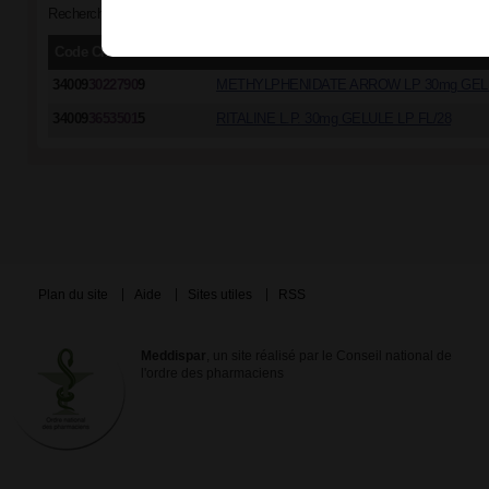
Recherche par groupe générique "MÉTHYLPHÉNIDATE (CHLORHYDRATE DE) 3
Code CIP/ACL
Dénomination commerciale
34009
3022790
9
METHYLPHENIDATE ARROW LP 30mg GELU
34009
3653501
5
RITALINE L.P. 30mg GELULE LP FL/28
Plan du site
Aide
Sites utiles
RSS
Meddispar
, un site réalisé par le Conseil national de
l'ordre des pharmaciens