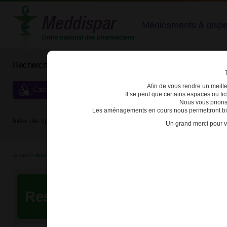
Médicaments à dispens
Rechercher un médicament
Afin de vous rendre un meilleu
Catégories de dispensation particulière
Il se peut que certains espaces ou f
Nous vous prions
Les aménagements en cours nous permettront bien
Index des spécialités :
A
B
C
D
E
F
G
H
Un grand merci pour v
Accueil
>
Recherche
Resultats de votre recherche