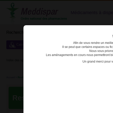
Médicaments à dispens
Rechercher un médicament
Afin de vous rendre un meilleu
Catégories de dispensation particulière
Il se peut que certains espaces ou f
Nous vous prions
Les aménagements en cours nous permettront bien
Index des spécialités :
A
B
C
D
E
F
G
H
Un grand merci pour v
Accueil
>
Recherche
Resultats de votre recherche