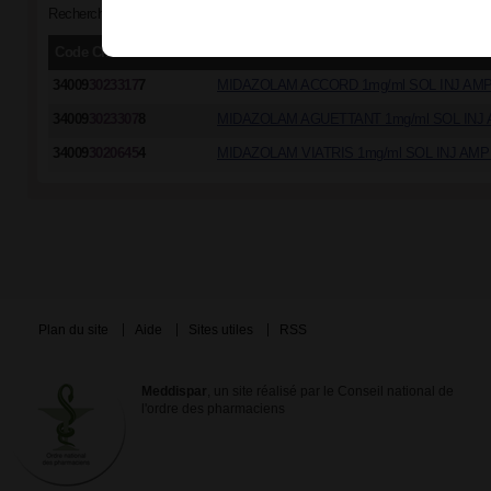
Recherche par groupe générique "MIDAZOLAM (CHLORHYDRATE DE) équiv
Code CIP/ACL
Dénomination commerciale
34009
3023317
7
MIDAZOLAM ACCORD 1mg/ml SOL INJ AMP
34009
3023307
8
MIDAZOLAM AGUETTANT 1mg/ml SOL INJ 
34009
3020645
4
MIDAZOLAM VIATRIS 1mg/ml SOL INJ AMP 
Plan du site
Aide
Sites utiles
RSS
Meddispar
, un site réalisé par le Conseil national de
l'ordre des pharmaciens