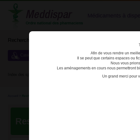
Médicaments à dispens
Rechercher un médicament
Afin de vous rendre un meilleu
Catégories de dispensation particulière
Il se peut que certains espaces ou f
Nous vous prions
Les aménagements en cours nous permettront bien
Index des spécialités :
A
B
C
D
E
F
G
H
Un grand merci pour v
Accueil
>
Recherche
Resultats de votre recherche