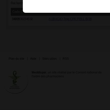
Recherche par groupe générique "TERIFLUNOMIDE 7 mg - AUBAGIO 7 mg, 
Code CIP/ACL
Dénomination commerciale
34009
3023453
2
AUBAGIO 7mg CPR PELL B/28
Plan du site
Aide
Sites utiles
RSS
Meddispar
, un site réalisé par le Conseil national de
l'ordre des pharmaciens