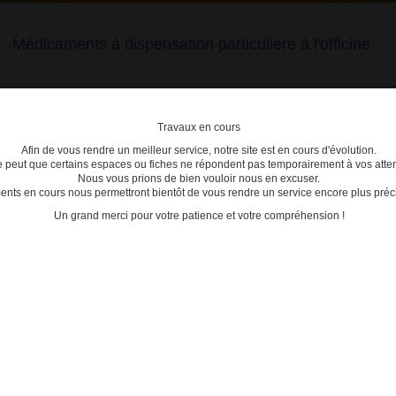
Médicaments à dispensation particulière à l'officine
Travaux en cours
Afin de vous rendre un meilleur service, notre site est en cours d'évolution.
lière
se peut que certains espaces ou fiches ne répondent pas temporairement à vos atten
Nous vous prions de bien vouloir nous en excuser.
ts en cours nous permettront bientôt de vous rendre un service encore plus préci
C
D
E
F
G
H
I
J
K
L
M
N
O
P
Q
Un grand merci pour votre patience et votre compréhension !
nzodiazépines : rappel des règles de bon usage
MÉDI
- Médic
- RIVO
zodiazépines : rappel des règles de
- RIVO