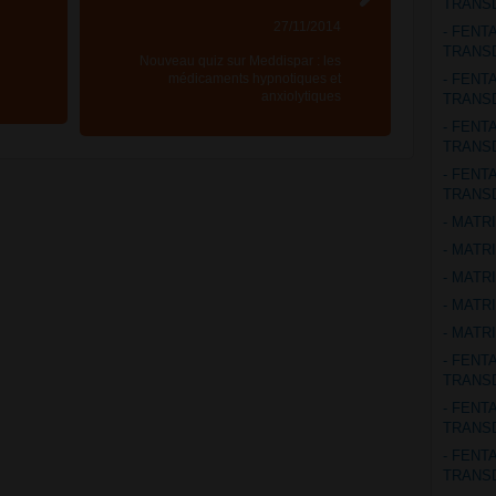
TRANS
27/11/2014
- FENT
TRANS
Nouveau quiz sur Meddispar : les
médicaments hypnotiques et
- FENT
anxiolytiques
TRANS
- FENT
TRANS
- FENT
TRANS
- MATR
- MATR
- MATR
- MATR
- MATR
- FENT
TRANS
- FENT
TRANS
- FENT
TRANS