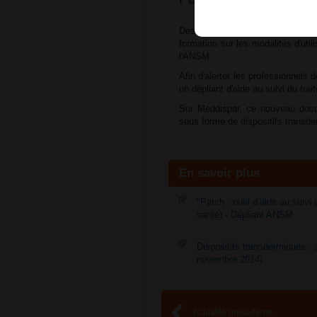
Des signalements d'erreurs mé
formation sur les modalités d'util
l'ANSM.
Afin d'alerter les professionnels 
un dépliant d'aide au suivi du trai
Sur Meddispar, ce nouveau docum
sous forme de dispositifs transde
En savoir plus
"Patch : outil d’aide au suivi
santé) - Dépliant ANSM
Dispositifs transdermiques : 
novembre 2014)
Actualité précédente