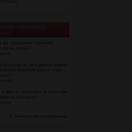
DERM B/5
TIONS / REPONSES
nsultées
re des médicaments stupéfiants
s par les patients ?
réponse
ofessionnels de santé peuvent acquérir
icaments stupéfiants pour un usage
onnel ?
réponse
 le délai de conservation du 4ème volet
onnances d’exception ?
réponse
Toutes les Questions/Réponses