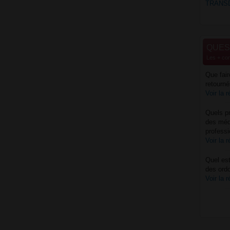
TRANS
QUES
Les + co
Que fai
retourné
Voir la 
Quels pr
des méd
professi
Voir la 
Quel est
des ord
Voir la 