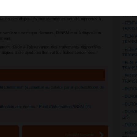
TRANS
- FENT
dicamenteuses liées à un manque d'information ou de
TRANS
isation des dispositifs transdermiques ont été rapportés à
- FENT
TRANS
de santé sur ce risque d'erreurs, l'ANSM met à disposition
- FENT
tement.
TRANS
ent d'aide à l'observance des traitements disponibles
- FENT
rmiques a été ajouté en lien sur les fiches concernées.
TRANS
- FENT
TRANS
- FENT
TRANS
 du traitement" (à remettre au patient par le professionnel de
- DURO
- DURO
- DURO
attention aux erreurs - Point d'information ANSM (24
- DURO
B/5
- DURO
- FENT
Actualité suivante