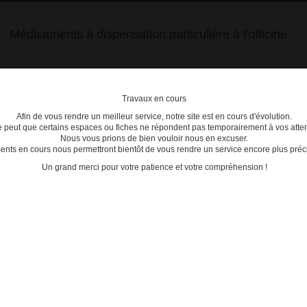
Médicaments à dispensation particulière à l'officine
Travaux en cours
Afin de vous rendre un meilleur service, notre site est en cours d'évolution.
lière
se peut que certains espaces ou fiches ne répondent pas temporairement à vos atten
Nous vous prions de bien vouloir nous en excuser.
ts en cours nous permettront bientôt de vous rendre un service encore plus préci
C
D
E
F
G
H
I
J
K
L
M
N
O
P
Q
Un grand merci pour votre patience et votre compréhension !
ur les dispositifs transdermiques
MÉDI
- FENT
TRANS
- FENT
r les dispositifs transdermiques