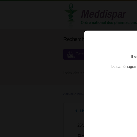
Rechercher un médicament
Catégories de dispensation particu
Il 
Les aménagemen
Index des spécialités :
A
B
Accueil
>
Actualités
>
2014
>
Point d'information s
Listes des actualités 2014
25/11/2014
Point d'information su