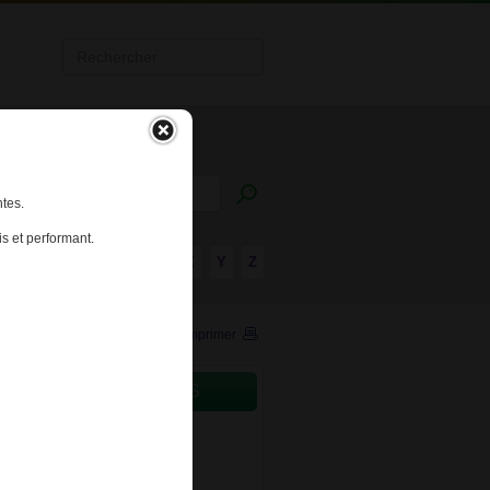
tes.
s et performant.
R
S
T
U
V
W
X
Y
Z
Imprimer
CAMENTS CONCERNÉS
ANYL VIATRIS 12µg/h DISP
DERM B/5
ANYL VIATRIS 25µg/h DISP