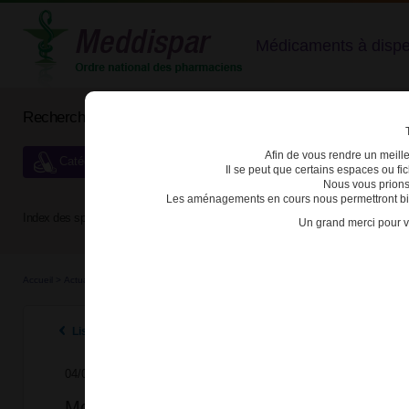
Médicaments à dispens
Rechercher un médicament
Afin de vous rendre un meilleu
Catégories de dispensation particulière
Il se peut que certains espaces ou f
Nous vous prions
Les aménagements en cours nous permettront bien
Index des spécialités :
A
B
C
D
E
F
G
H
Un grand merci pour v
Accueil
>
Actualités
>
2025
>
Modification de la liste des médicaments de médication of
Listes des actualités 2025
04/07/2025
Modification de la liste des médicaments 