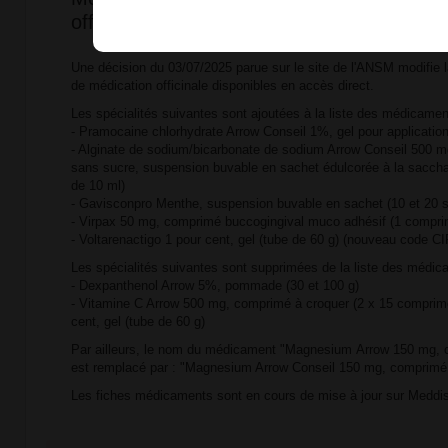
officinale mentionnée à l'article R. 5121-
Une décision du 03/07/2025 parue sur le site de l'ANSM modifie 
de médication officinale disponibles en accès direct.
Les spécialités suivantes sont ajoutées à la liste des médicamen
- Pramocaine chlorhydrate Arrow Conseil 1%, gel pour application
- Alginate de sodium/bicarbonate de sodium Arrow Conseil 500 
sans sucre, suspension buvable en sachet édulcorée à la saccha
de 10 ml)
- Gavisconpro Menthe, suspension buvable en sachet (10 et 20 
- Virpax 50 mg, comprimé buccogingival muco adhésif (1 compri
- Voltarenactigo 1 pour cent, gel (tube de 60 g) (nouveau code CI
Les spécialités suivantes sont supprimées de la liste des médic
- Dexpanthenol Arrow 5%, pommade (30 et 100 g)
- Vitamine C Arrow 500 mg, comprimé à croquer (2 x 15 comprimé
cent, gel (tube de 60 g)
Par ailleurs, le nom du médicament "Magnesium Arrow 150 mg, 
est remplacé par : "Magnesium Arrow Conseil 150 mg, comprimé 
Les fiches médicaments sont en cours de mise à jour sur Meddis