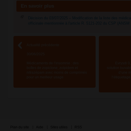
En savoir plus
Décision du 03/07/2025 – Modification de la liste des médi
officinale mentionnée à l'article R. 5121-202 du CSP (ANSM 
Actualité précédente
30/06/2025
Médicaments de l’insomnie : des
Evrysdi 0
boîtes de zopiclone, zolpidem et
solution buvabl
nitrazépam avec moins de comprimés
d’une m
pour un meilleur usage
l’étiquetage,
Plan du site
Aide
Sites utiles
RSS