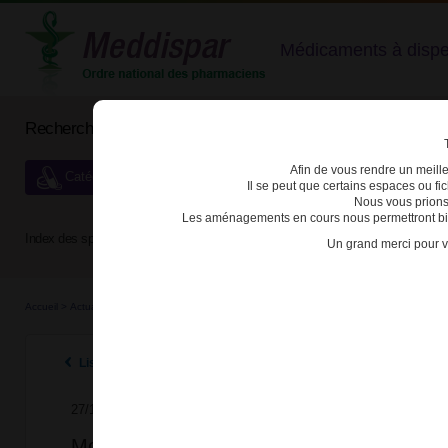
Médicaments à dispens
Rechercher un médicament
Afin de vous rendre un meilleu
Catégories de dispensation particulière
Il se peut que certains espaces ou f
Nous vous prions
Les aménagements en cours nous permettront bien
Index des spécialités :
A
B
C
D
E
F
G
H
Un grand merci pour v
Accueil
>
Actualités
>
2025
>
Modification de la liste des médicaments de médication of
Listes des actualités 2025
27/10/2025
Modification de la liste des médicaments 