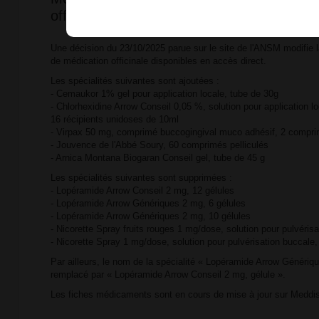
officinale mentionnée à l'article R. 5121-
Une décision du 23/10/2025 parue sur le site de l'ANSM modifie 
de médication officinale disponibles en accès direct.
Les spécialités suivantes sont ajoutées :
- Cemaukor 1% gel pour application locale, tube de 30g
- Chlorhexidine Arrow Conseil 0,05 %, solution pour application lo
16 récipients unidoses de 10ml
- Virpax 50 mg, comprimé buccogingival muco adhésif, 2 compr
- Jouvence de l'Abbé Soury, 60 comprimés pelliculés
- Arnica Montana Biogaran Conseil gel, tube de 45 g
Les spécialités suivantes sont supprimées :
- Lopéramide Arrow Conseil 2 mg, 12 gélules
- Lopéramide Arrow Génériques 2 mg, 6 gélules
- Lopéramide Arrow Génériques 2 mg, 10 gélules
- Nicorette Spray fruits rouges 1 mg/dose, solution pour pulvérisa
- Nicorette Spray 1 mg/dose, solution pour pulvérisation buccale,
Par ailleurs, le nom de la spécialité « Lopéramide Arrow Génériq
remplacé par « Lopéramide Arrow Conseil 2 mg, gélule ».
Les fiches médicaments sont en cours de mise à jour sur Meddis