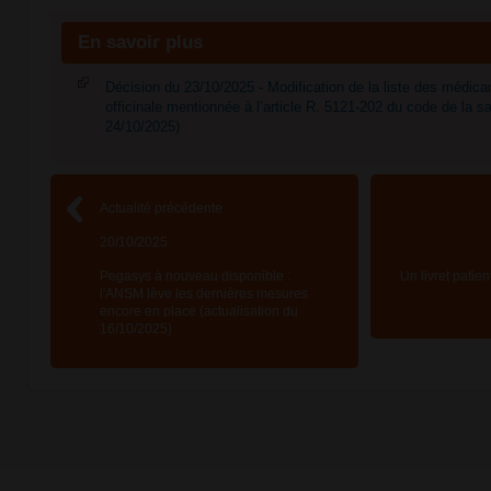
En savoir plus
Décision du 23/10/2025 - Modification de la liste des médic
officinale mentionnée à l’article R. 5121-202 du code de la 
24/10/2025)
Actualité précédente
20/10/2025
Pegasys à nouveau disponible :
Un livret patien
l'ANSM lève les dernières mesures
encore en place (actualisation du
16/10/2025)