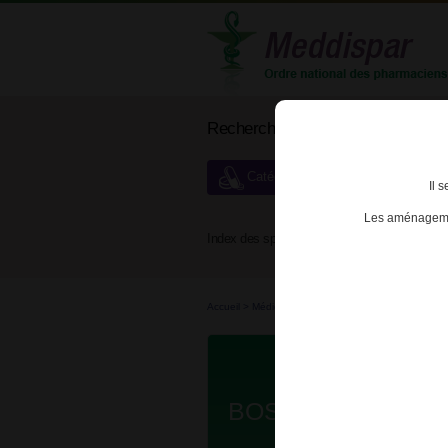
Rechercher un médicament
Catégories de dispensation particu
Il 
Les aménagemen
Index des spécialités :
A
B
Accueil
>
Médicaments à p...
>
Médicaments à p...
BOSULIF 500mg C