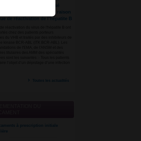
ite B (VHB) doit être réalisé
nitiation du traitement, en raison
ue de réactivation de l’hépatite B
e réactivation du virus de l'hépatite B ont
ortés chez des patients porteurs
es du VHB et traités par des inhibiteurs de
ine kinase BCR-ABL (ITK BCR-ABL). Les
dations​ de l'EMA, de l'ANSM et des
ires titulaires des AMM des spécialités
s sont les suivantes :​ - Tous les patients
aire l’objet d’un dépistage d’une infection
Toutes les actualités
EMENTATION DU
CAMENT
aments à prescription initiale
lière