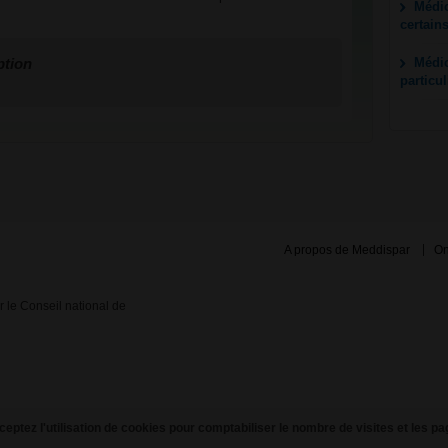
Médic
certain
ption
Médic
particu
A propos de Meddispar
On
ar le Conseil national de
eptez l'utilisation de cookies pour comptabiliser le nombre de visites et les pa