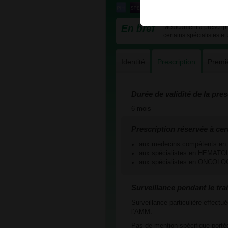
En bref
Médicament à prescriptio
certains spécialistes et
Identité
Prescription
Premi
Durée de validité de la presc
6 mois
Prescription réservée à cer
aux médecins compétents 
aux spécialistes en HEMAT
aux spécialistes en ONCOL
Surveillance pendant le tra
Surveillance particulière effect
l’AMM.
Pas de mention spécifique portée