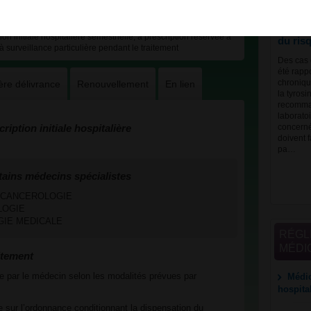
l'hépat
avant i
n initiale hospitalière semestrielle, à prescription réservée à
du risq
 à surveillance particulière pendant le traitement
Des cas d
été rapp
ère délivrance
Renouvellement
En lien
chroniqu
la tyros
recomman
laborato
ription initiale hospitalière
concernée
doivent f
pa…
tains médecins spécialistes
en CANCEROLOGIE
OLOGIE
OGIE MEDICALE
RÉGL
MÉDI
itement
uée par le médecin selon les modalités prévues par
Médic
hospita
 sur l’ordonnance conditionnant la dispensation du