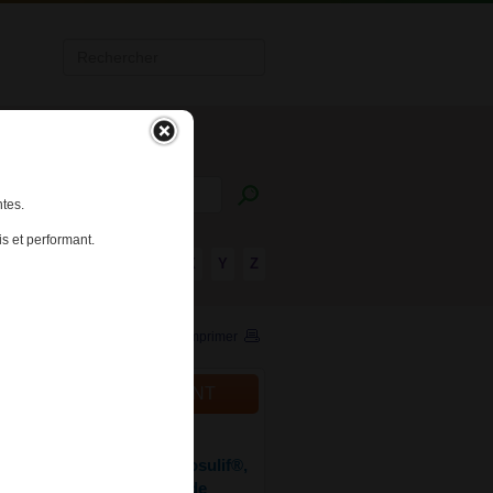
tes.
s et performant.
R
S
T
U
V
W
X
Y
Z
Imprimer
ALITÉS DU MÉDICAMENT
016
®, Sprycel®, Tasigna®, Bosulif®,
® ​: le dépistage du virus de