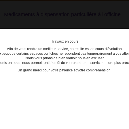
Médicaments à dispensation particulière à l'officine
Travaux en cours
Afin de vous rendre un meilleur service, notre site est en cours d'évolution.
lière
se peut que certains espaces ou fiches ne répondent pas temporairement à vos atten
Nous vous prions de bien vouloir nous en excuser.
ts en cours nous permettront bientôt de vous rendre un service encore plus préci
C
D
E
F
G
H
I
J
K
L
M
N
O
P
Q
Un grand merci pour votre patience et votre compréhension !
>
3400926993757 - BOSULIF
ACTU
Date de mise à jour : 30/06/2026
12/04/2
PR PELL B/28
Glivec
Iclusig