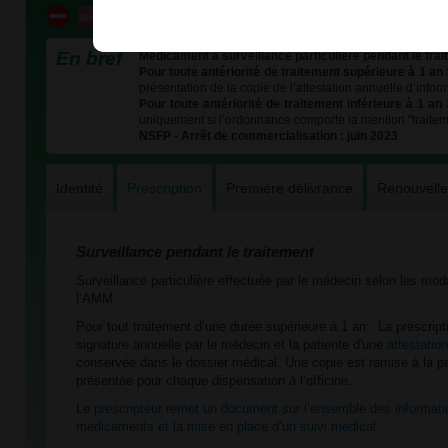
En bref
Médicament à surveillance particulière pendant le tra
Pour toute antériorité de traitement supérieure à 1 an 
présentation de la copie de l’attestation annuelle d’infor
Pour toute antériorité de traitement inférieure à 1 an 
uniquement si l’ordonnance comporte la mention "traiteme
NSFP - Arrêt de commercialisation : juin 2023
Identité
Prescription
Première délivrance
Renouvell
Surveillance pendant le traitement
Surveillance particulière effectuée par le médecin selon les mod
l’AMM.
Pour tout traitement d’une durée supérieure à 1 an: La prescript
signature annuelle par le médecin et la patiente d'une
attestation
conservée dans le dossier médical. Une copie est remise à la pa
présentée pour chaque dispensation à l’officine.
Le
prescripteur remet un document sur l’ensemble des informati
médicaments et la mise en place d’un suivi médical.