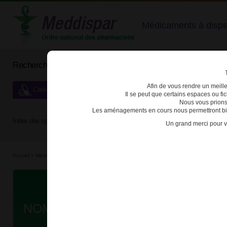
Médicaments à dispens
Rechercher un médicament
Afin de vous rendre un meilleu
Catégories de dispensation particulière
Il se peut que certains espaces ou f
Nous vous prions
Les aménagements en cours nous permettront bien
Index des spécialités :
A
B
C
D
E
F
G
H
Un grand merci pour v
Accueil
>
Médicaments
>
3400939016207 - NOMEGESTROL SANDOZ
D
NOMEGESTROL SANDOZ 5mg CPR