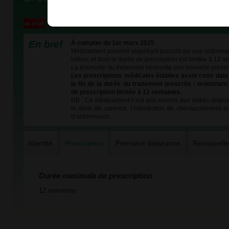
En bref
À compter du 1er mars 2025
Médicament assimilé stupéfiant prescrit sur une ordonna
lettres, et dont la durée de prescription est limitée à 12 
La poursuite du traitement nécessite une nouvelle prescri
Les prescriptions médicales établies avant cette dat
la fin de la durée du traitement prescrite : ordonna
de prescription limitée à 12 semaines.
NB : Ce médicament n’est pas soumis aux autres dispos
le délai de carence, l’interdiction de chevauchement o
d’ordonnance.
Identité
Prescription
Première délivrance
Renouvell
Durée maximale de prescription
12 semaines