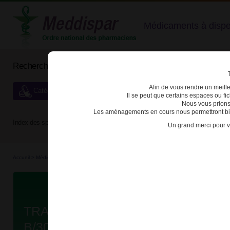
Médicaments à dispens
Rechercher un médicament
Afin de vous rendre un meilleu
Catégories de dispensation particulière
Il se peut que certains espaces ou f
Nous vous prions
Les aménagements en cours nous permettront bien
Index des spécialités :
A
B
C
D
E
F
G
H
Un grand merci pour v
Accueil
>
Médicaments
>
3400949378678 - TRAMADOL CRISTERS LP
Da
TRAMADOL CRISTERS LP 200mg 
B/30