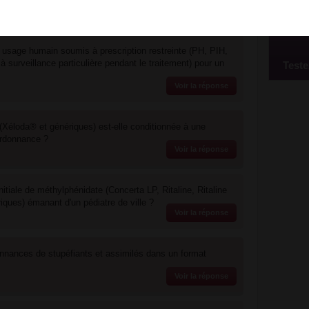
usage humain soumis à prescription restreinte (PH, PIH,
à surveillance particulière pendant le traitement) pour un
Teste
Voir la réponse
(Xéloda® et génériques) est-elle conditionnée à une
ordonnance ?
Voir la réponse
nitiale de méthylphénidate (Concerta LP, Ritaline, Ritaline
ques) émanant d'un pédiatre de ville ?
Voir la réponse
onnances de stupéfiants et assimilés dans un format
Voir la réponse