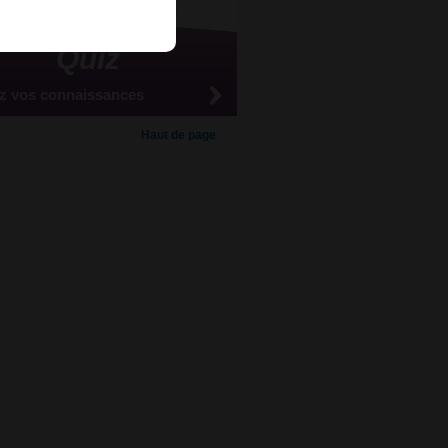
Quiz
z vos connaissances
Haut de page