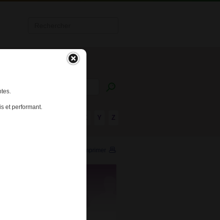
tes.
s et performant.
R
S
T
U
V
W
X
Y
Z
Imprimer