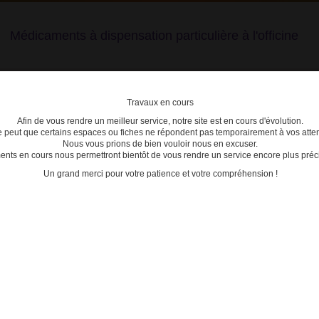
Médicaments à dispensation particulière à l'officine
Travaux en cours
Afin de vous rendre un meilleur service, notre site est en cours d'évolution.
lière
se peut que certains espaces ou fiches ne répondent pas temporairement à vos atten
Nous vous prions de bien vouloir nous en excuser.
ts en cours nous permettront bientôt de vous rendre un service encore plus préci
C
D
E
F
G
H
I
J
K
L
M
N
O
P
Q
Un grand merci pour votre patience et votre compréhension !
ponses