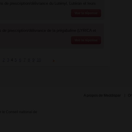
ns de prescription/délivrance du Lutényl, Lutéran et leurs
Voir la réponse
s de prescription/délivrance de la prégabaline (LYRICA et
Voir la réponse
1
2
3
4
5
6
7
8
9
10
A propos de Meddispar
On
ar le Conseil national de