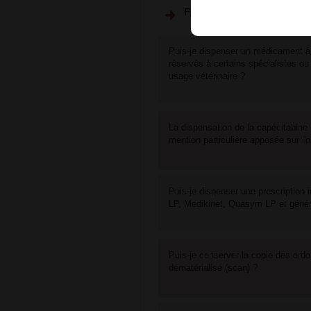
Filtrer par
Puis-je dispenser un médicament à 
réservés à certains spécialistes ou 
usage vétérinaire ?
La dispensation de la capécitabine 
mention particulière apposée sur l'
Puis-je dispenser une prescription i
LP, Medikinet, Quasym LP et généri
Puis-je conserver la copie des ord
dématérialisé (scan) ?