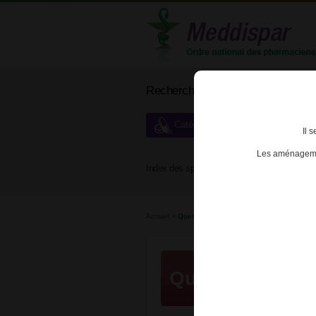
Rechercher un médicament
Catégories de dispensation particu
Il 
Les aménagemen
Index des spécialités :
A
B
Accueil
>
Questions / Réponses
Questions / Ré