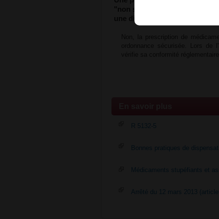
"non sécurisée" émanant d'un é
une dispensation en ville ?
Non, la prescription de médicame
ordonnance sécurisée. Lors de l
vérifie sa conformité réglementair
En savoir plus
R 5132-5
Bonnes pratiques de dispensat
Médicaments stupéfiants et as
Arrêté du 12 mars 2013 (article