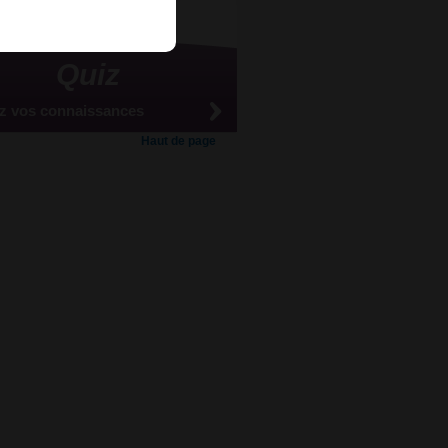
Quiz
z vos connaissances
Haut de page