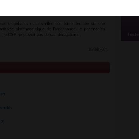
tablissement de santé peut-elle donner lieu à
nts stupéfiants ou assimilés doit être effectuée sur une
'analyse pharmaceutique de l'ordonnance, le pharmacien
Teste
e. Le CSP ne prévoit pas de cas dérogatoires.
19/04/2021
ion
similés
 2)