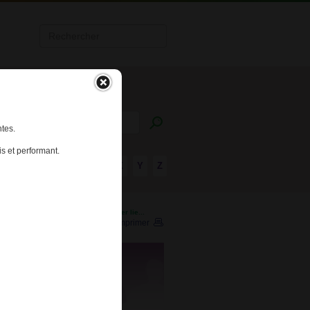
tes.
s et performant.
R
S
T
U
V
W
X
Y
Z
lissement de santé peut-elle donner lie...
Imprimer