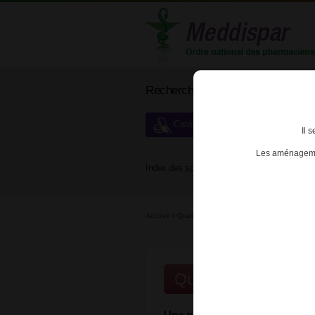
Rechercher un médicament
Catégories de dispensation particu
Il 
Les aménagemen
Index des spécialités :
A
B
Accueil
>
Questions / Rép...
>
Une prescription de
Questions/Répons
Une prescription de médicamen