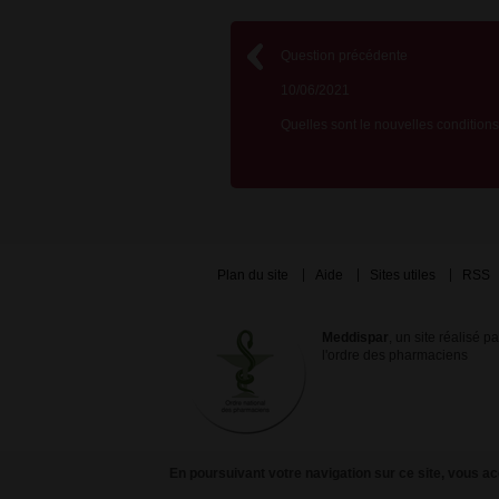
Question précédente
10/06/2021
Quelles sont le nouvelles conditions.
Plan du site
Aide
Sites utiles
RSS
Meddispar
, un site réalisé p
l'ordre des pharmaciens
En poursuivant votre navigation sur ce site, vous acc