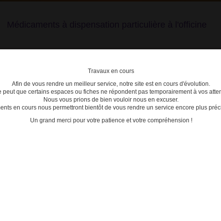
Médicaments à dispensation particulière à l'officine
Travaux en cours
Afin de vous rendre un meilleur service, notre site est en cours d'évolution.
lière
se peut que certains espaces ou fiches ne répondent pas temporairement à vos atten
Nous vous prions de bien vouloir nous en excuser.
ts en cours nous permettront bientôt de vous rendre un service encore plus préci
C
D
E
F
G
H
I
J
K
L
M
N
O
P
Q
Un grand merci pour votre patience et votre compréhension !
 médicaments stupéfiants ou assimilé sur une ordonnance "non sécurisée" émanant d'un étab
es
ts stupéfiants ou assimilé sur une ordonnance