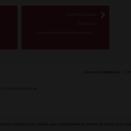
Question suivante
29/07/2020
..
L’accord parental est-il nécessaire p...
A propos de Meddispar
On
ar le Conseil national de
eptez l'utilisation de cookies pour comptabiliser le nombre de visites et les pa