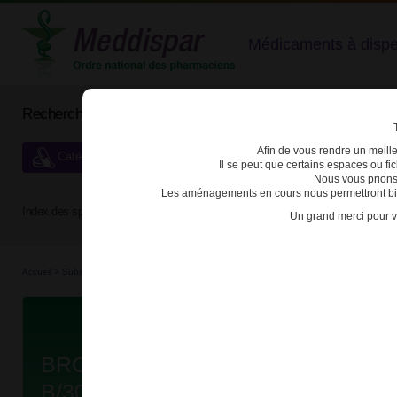
Médicaments à dispens
Rechercher un médicament
Afin de vous rendre un meilleu
Catégories de dispensation particulière
Il se peut que certains espaces ou f
Nous vous prions
Les aménagements en cours nous permettront bien
Index des spécialités :
A
B
C
D
E
F
G
H
Un grand merci pour v
Accueil
>
Substances véné...
>
Médicaments hyp...
>
3400934883507 - BROMAZEPAM VI
Da
BROMAZEPAM VIATRIS 6mg CPR
B/30