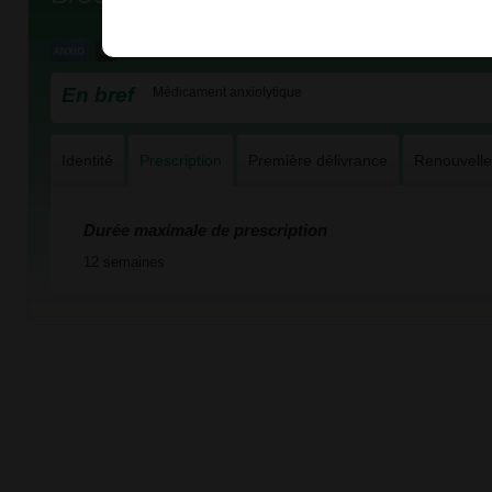
En bref
Médicament anxiolytique
Identité
Prescription
Première délivrance
Renouvell
Durée maximale de prescription
12 semaines