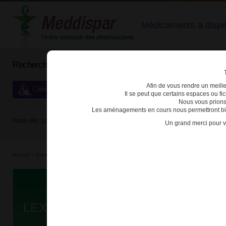
Médicaments à dispens
Rechercher un médicament
Afin de vous rendre un meilleu
Catégories de dispensation particulière
Il se peut que certains espaces ou f
Nous vous prions
Les aménagements en cours nous permettront bien
Index des spécialités :
A
B
C
D
E
F
G
H
Un grand merci pour v
Accueil
>
Substances véné...
>
Médicaments hyp...
>
3400931742845 - LEXOMIL
Da
LEXOMIL 6mg CPR QUADRISEC T