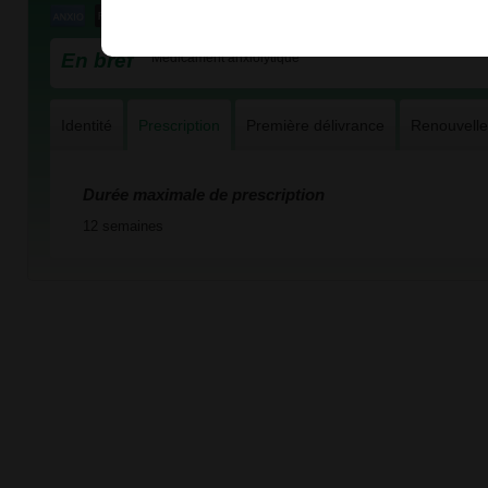
En bref
Médicament anxiolytique
Identité
Prescription
Première délivrance
Renouvell
Durée maximale de prescription
12 semaines