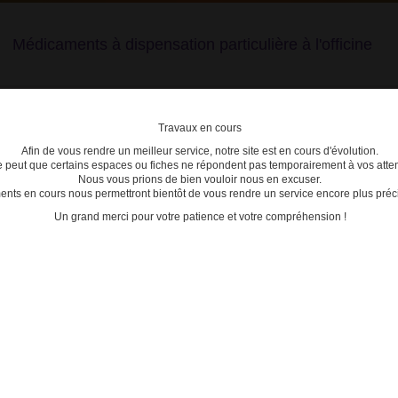
Médicaments à dispensation particulière à l'officine
Travaux en cours
Afin de vous rendre un meilleur service, notre site est en cours d'évolution.
lière
se peut que certains espaces ou fiches ne répondent pas temporairement à vos atten
Nous vous prions de bien vouloir nous en excuser.
ts en cours nous permettront bientôt de vous rendre un service encore plus préci
C
D
E
F
G
H
I
J
K
L
M
N
O
P
Q
Un grand merci pour votre patience et votre compréhension !
>
3400930233351 - ACTISKENAN
ACTU
Date de mise à jour : 22/07/2022
22/07/2
g CPR ORODISP B/14
La syn
médica