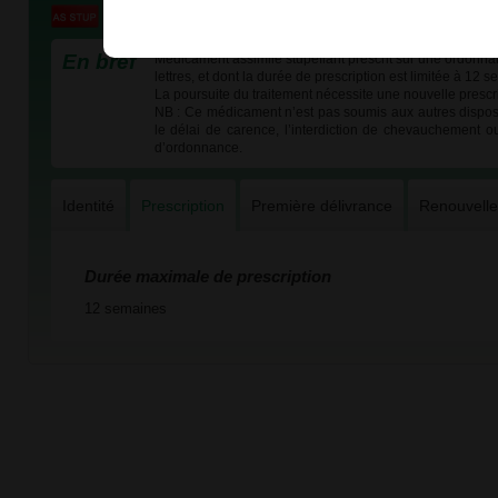
En bref
Médicament assimilé stupéfiant prescrit sur une ordonna
lettres, et dont la durée de prescription est limitée à 12 
La poursuite du traitement nécessite une nouvelle prescri
NB : Ce médicament n’est pas soumis aux autres dispos
le délai de carence, l’interdiction de chevauchement o
d’ordonnance.
Identité
Prescription
Première délivrance
Renouvell
Durée maximale de prescription
12 semaines