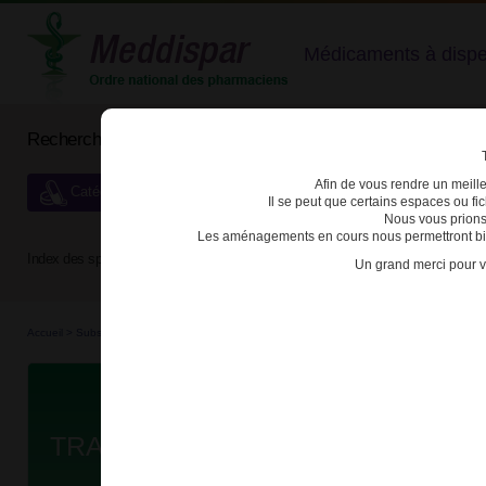
Médicaments à dispens
Rechercher un médicament
Afin de vous rendre un meilleu
Catégories de dispensation particulière
Il se peut que certains espaces ou f
Nous vous prions
Les aménagements en cours nous permettront bien
Index des spécialités :
A
B
C
D
E
F
G
H
Un grand merci pour v
Accueil
>
Substances véné...
>
Médicaments stu...
>
3400930165003 - TRAMADOL KRKA
Da
TRAMADOL KRKA LP 150mg CPR 