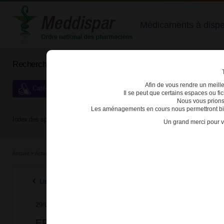
Médicaments à dispens
Rechercher un médicament
Afin de vous rendre un meilleu
Catégories de dispensation particulière
Il se peut que certains espaces ou f
Nous vous prions
Les aménagements en cours nous permettront bien
Index des spécialités :
A
B
C
D
E
F
G
H
Un grand merci pour v
Accueil
>
Actualités
>
2018
>
EPREX (époétine alfa) : nouvelle indication de prise en ch
Listes des actualités 2018
29/06/2018
EPREX (époétine alfa) : nouvelle indicatio