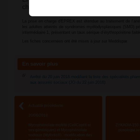
charge (arrêté du 20 juin 2018 paru au JO
La prise en charge d'EPREX est étendue au traitement de l’a
les adultes atteints de syndromes myélodysplasiques (SMD) prim
intermédiaire 1, présentant un taux sérique d’érythropoïétine faibl
Les fiches concernées ont été mises à jour sur Meddispar.
En savoir plus
Arrêté du 20 juin 2018 modifiant la liste des spécialités ph
aux assurés sociaux (JO du 22 juin 2018)
Actualité précédente
20/06/2018
Mycophénolate mofétil (CellCept® et
ZYKADIA 150 mg
ses génériques) et Mycophénolate
posologie re
sodique (Myfortic®) : modification des