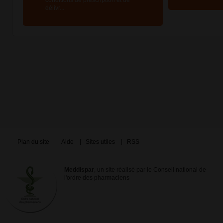
conditions de prescription et de
délivr...
Plan du site
Aide
Sites utiles
RSS
Meddispar
, un site réalisé par le Conseil national de
l'ordre des pharmaciens