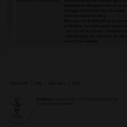
Indications thérapeutiques :
Ce médicament est indiqué dans le 
dépendance tabagique afin de soul
sevrage nicotinique chez les sujets 
consommation de tabac.
Bien que l'arrêt définitif de la con
préférable, ce médicament peut être 
· les cas où un fumeur s'abstient t
· une stratégie de réduction du ta
vers l'arrêt définitif.
Plan du site
Aide
Sites utiles
RSS
Meddispar
, un site réalisé par le Conseil national de
l'ordre des pharmaciens