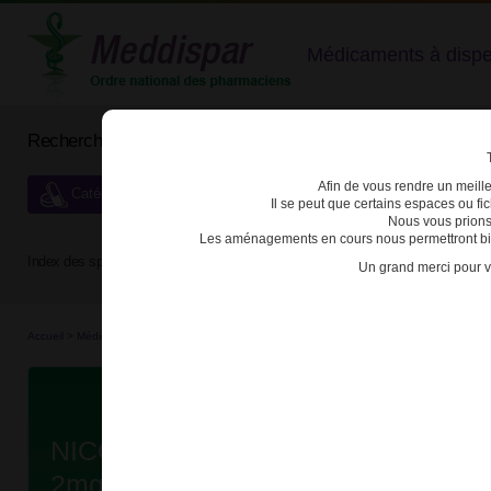
Médicaments à dispens
Rechercher un médicament
Afin de vous rendre un meilleu
Catégories de dispensation particulière
Il se peut que certains espaces ou f
Nous vous prions
Les aménagements en cours nous permettront bien
Index des spécialités :
A
B
C
D
E
F
G
H
Un grand merci pour v
Accueil
>
Médicaments en...
>
Médicaments all...
>
3400937096218 - NICORETTE MENT
Da
NICORETTE MENTHE GLACIALE
2mg GOM MACH B/30