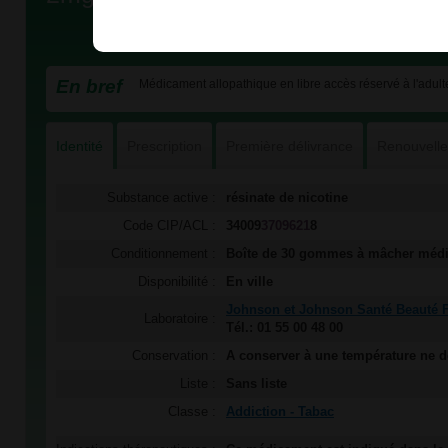
En bref
Médicament allopathique en libre accès réservé à l'adulte
Identité
Prescription
Première délivrance
Renouvell
Substance active :
résinate de nicotine
Code CIP/ACL :
34009
3709621
8
Conditionnement :
Boîte de 30 gommes à mâcher méd
Disponibilité :
En ville
Johnson et Johnson Santé Beauté 
Laboratoire :
Tél.: 01 55 00 48 00
Conservation :
A conserver à une température ne 
Liste :
Sans liste
Classe :
Addiction - Tabac