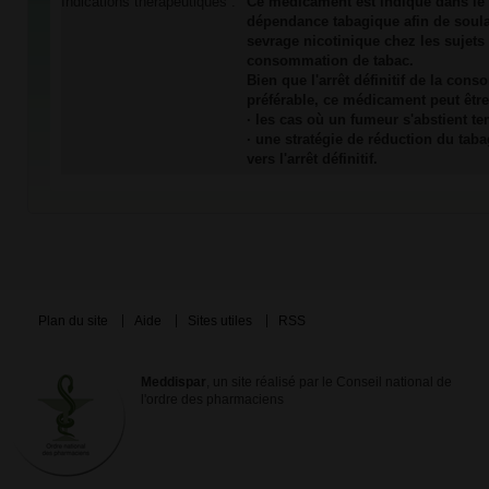
Indications thérapeutiques :
Ce médicament est indiqué dans le 
dépendance tabagique afin de soul
sevrage nicotinique chez les sujets 
consommation de tabac.
Bien que l'arrêt définitif de la con
préférable, ce médicament peut être 
· les cas où un fumeur s'abstient t
· une stratégie de réduction du ta
vers l'arrêt définitif.
Plan du site
Aide
Sites utiles
RSS
Meddispar
, un site réalisé par le Conseil national de
l'ordre des pharmaciens