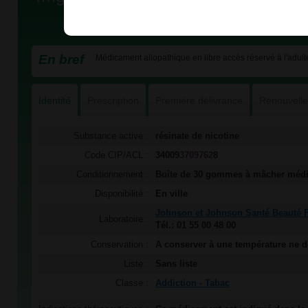
En bref
Médicament allopathique en libre accès réservé à l'adulte
Identité
Prescription
Première délivrance
Renouvell
Substance active :
résinate de nicotine
Code CIP/ACL :
34009
3709762
8
Conditionnement :
Boîte de 30 gommes à mâcher méd
Disponibilité :
En ville
Johnson et Johnson Santé Beauté 
Laboratoire :
Tél.: 01 55 00 48 00
Conservation :
A conserver à une température ne 
Liste :
Sans liste
Classe :
Addiction - Tabac