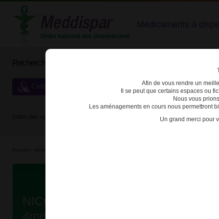
Médicaments à dispens
Rechercher un médicament
Afin de vous rendre un meilleu
Catégories de dispensation particulière
Il se peut que certains espaces ou f
Nous vous prions
Les aménagements en cours nous permettront bien
Index des spécialités :
A
B
C
D
E
F
G
H
Un grand merci pour v
Accueil
>
Médicaments en...
>
Médicaments all...
>
3400937097628 - NICORETTE MENT
Da
NICORETTE MENTHE GLACIALE
4mg GOM MACH B/30