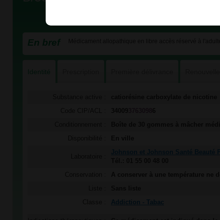
En bref
Médicament allopathique en libre accès réservé à l'adulte
Identité
Prescription
Première délivrance
Renouvell
Substance active :
catiorésine carboxylate de nicotine
Code CIP/ACL :
34009
3763098
6
Conditionnement :
Boîte de 30 gommes à mâcher méd
Disponibilité :
En ville
Johnson et Johnson Santé Beauté 
Laboratoire :
Tél.: 01 55 00 48 00
Conservation :
A conserver à une température ne d
Liste :
Sans liste
Classe :
Addiction - Tabac