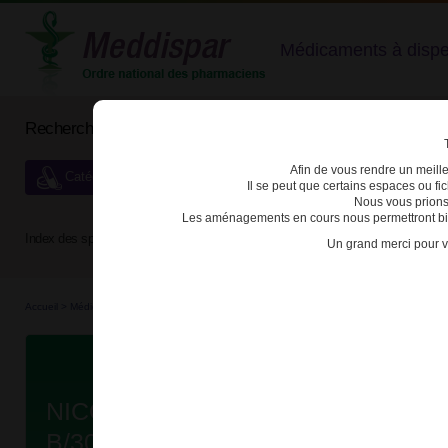
Médicaments à dispens
Rechercher un médicament
Afin de vous rendre un meilleu
Catégories de dispensation particulière
Il se peut que certains espaces ou f
Nous vous prions
Les aménagements en cours nous permettront bien
Index des spécialités :
A
B
C
D
E
F
G
H
Un grand merci pour v
Accueil
>
Médicaments en...
>
Médicaments all...
>
3400937630986 - NICORETTE SANS 
Da
NICORETTE SANS SUCRE 2mg 
B/30