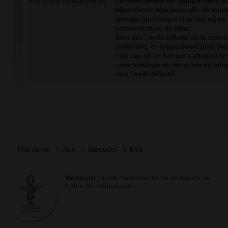
Indications thérapeutiques :
Ce médicament est indiqué dans le 
dépendance tabagique afin de soul
sevrage nicotinique chez les sujets 
consommation de tabac.
Bien que l'arrêt définitif de la con
préférable, ce médicament peut être 
· les cas où un fumeur s'abstient t
· une stratégie de réduction du ta
vers l'arrêt définitif.
Plan du site
Aide
Sites utiles
RSS
Meddispar
, un site réalisé par le Conseil national de
l'ordre des pharmaciens